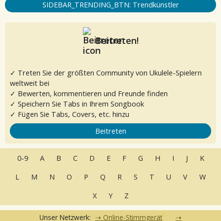
SIDEBAR_TRENDING_BTN: Trendkünstler
Beitreten!
✓ Treten Sie der größten Community von Ukulele-Spielern
weltweit bei
✓ Bewerten, kommentieren und Freunde finden
✓ Speichern Sie Tabs in Ihrem Songbook
✓ Fügen Sie Tabs, Covers, etc. hinzu
Beitreten
0-9
A
B
C
D
E
F
G
H
I
J
K
L
M
N
O
P
Q
R
S
T
U
V
W
X
Y
Z
Unser Netzwerk:
Online-Stimmgerät