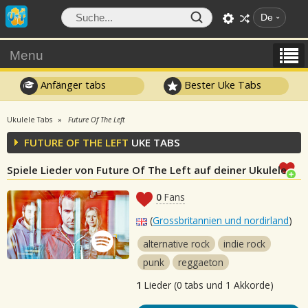
De
Menu
Anfänger tabs
Bester Uke Tabs
Ukulele Tabs
Future Of The Left
FUTURE OF THE LEFT
UKE TABS
Spiele Lieder von Future Of The Left auf deiner Ukulele
0
Fans
(
Grossbritannien und nordirland
)
alternative rock
indie rock
punk
reggaeton
1
Lieder (0 tabs und 1 Akkorde)