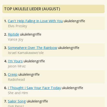
TOP UKULELE LIEDER (AUGUST)
1.
Can't Help Falling In Love With You
ukulelengriffe
Elvis Presley
2.
Riptide
ukulelengriffe
Vance Joy
3.
Somewhere Over The Rainbow
ukulelengriffe
Israel Kamakawiwo'ole
4.
I'm Yours
ukulelengriffe
Jason Mraz
5.
Creep
ukulelengriffe
Radiohead
6.
I Thought I Saw Your Face Today
ukulelengriffe
She and Him
7.
Sailor Song
ukulelengriffe
Gigi Perez