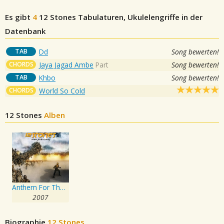
Es gibt
4
12 Stones
Tabulaturen, Ukulelengriffe in der
Datenbank
TAB
Dd
Song bewerten!
CHORDS
Jaya Jagad Ambe
Part
Song bewerten!
TAB
Khbo
Song bewerten!
CHORDS
World So Cold
12 Stones
Alben
Anthem For The Underdog
2007
Biographie
12 Stones