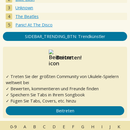
Unknown
The Beatles
Panic! At The Disco
SIDEBAR_TRENDING_BTN: Trendkünstler
Beitreten!
✓ Treten Sie der größten Community von Ukulele-Spielern
weltweit bei
✓ Bewerten, kommentieren und Freunde finden
✓ Speichern Sie Tabs in Ihrem Songbook
✓ Fügen Sie Tabs, Covers, etc. hinzu
Beitreten
0-9
A
B
C
D
E
F
G
H
I
J
K