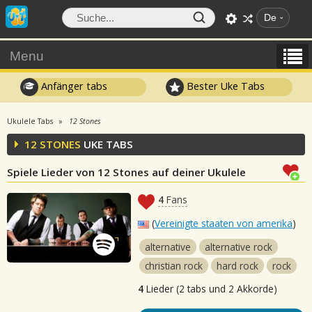
De
Menu
Anfänger tabs
Bester Uke Tabs
Ukulele Tabs
12 Stones
12 STONES
UKE TABS
Spiele Lieder von 12 Stones auf deiner Ukulele
4
Fans
(
Vereinigte staaten von amerika
)
alternative
alternative rock
christian rock
hard rock
rock
4
Lieder (2 tabs und 2 Akkorde)