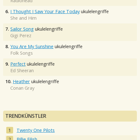
Radiohead
6.
I Thought I Saw Your Face Today
ukulelengriffe
She and Him
7.
Sailor Song
ukulelengriffe
Gigi Perez
8.
You Are My Sunshine
ukulelengriffe
Folk Songs
9.
Perfect
ukulelengriffe
Ed Sheeran
10.
Heather
ukulelengriffe
Conan Gray
TRENDKÜNSTLER
Twenty One Pilots
Billie Eilish