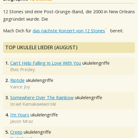
12 Stones sind eine Post-Grunge-Band, die 2000 in New Orleans
gegründet wurde. Die
Mach Dich für
das nächste Konzert von 12 Stones
bereit.
TOP UKULELE LIEDER (AUGUST)
1.
Can't Help Falling In Love With You
ukulelengriffe
Elvis Presley
2.
Riptide
ukulelengriffe
Vance Joy
3.
Somewhere Over The Rainbow
ukulelengriffe
Israel Kamakawiwo'ole
4.
I'm Yours
ukulelengriffe
Jason Mraz
5.
Creep
ukulelengriffe