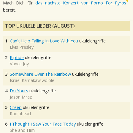
Mach Dich für
das nächste Konzert von Porno For Pyros
bereit.
TOP UKULELE LIEDER (AUGUST)
1.
Can't Help Falling In Love With You
ukulelengriffe
Elvis Presley
2.
Riptide
ukulelengriffe
Vance Joy
3.
Somewhere Over The Rainbow
ukulelengriffe
Israel Kamakawiwo'ole
4.
I'm Yours
ukulelengriffe
Jason Mraz
5.
Creep
ukulelengriffe
Radiohead
6.
I Thought I Saw Your Face Today
ukulelengriffe
She and Him