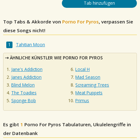
Tab hinzufügen
Top Tabs & Akkorde von
Porno For Pyros
, verpassen Sie
diese Songs nicht!
Tahitian Moon
ÄHNLICHE KÜNSTLER WIE PORNO FOR PYROS
Jane's Addiction
Local H
Janes Addiction
Mad Season
Blind Melon
Screaming Trees
The Toadies
Meat Puppets
Sponge Bob
Primus
Es gibt
1
Porno For Pyros
Tabulaturen, Ukulelengriffe in
der Datenbank