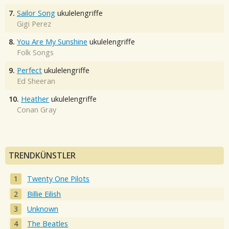
7.
Sailor Song
ukulelengriffe
Gigi Perez
8.
You Are My Sunshine
ukulelengriffe
Folk Songs
9.
Perfect
ukulelengriffe
Ed Sheeran
10.
Heather
ukulelengriffe
Conan Gray
TRENDKÜNSTLER
Twenty One Pilots
Billie Eilish
Unknown
The Beatles