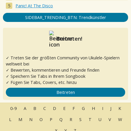
Panic! At The Disco
SIDEBAR_TRENDING_BTN: Trendkünstler
Beitreten!
✓ Treten Sie der größten Community von Ukulele-Spielern
weltweit bei
✓ Bewerten, kommentieren und Freunde finden
✓ Speichern Sie Tabs in Ihrem Songbook
✓ Fügen Sie Tabs, Covers, etc. hinzu
Beitreten
0-9
A
B
C
D
E
F
G
H
I
J
K
L
M
N
O
P
Q
R
S
T
U
V
W
X
Y
Z