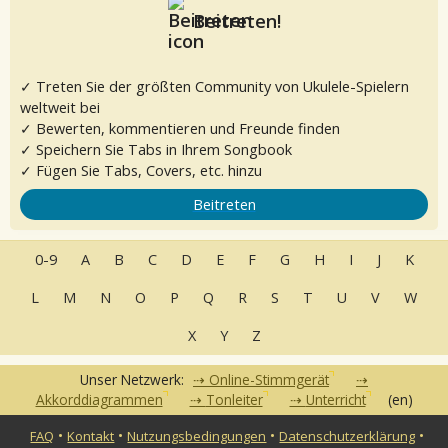
Beitreten!
✓ Treten Sie der größten Community von Ukulele-Spielern
weltweit bei
✓ Bewerten, kommentieren und Freunde finden
✓ Speichern Sie Tabs in Ihrem Songbook
✓ Fügen Sie Tabs, Covers, etc. hinzu
Beitreten
0-9
A
B
C
D
E
F
G
H
I
J
K
L
M
N
O
P
Q
R
S
T
U
V
W
X
Y
Z
Unser Netzwerk:
Online-Stimmgerät
Akkorddiagrammen
Tonleiter
Unterricht
(en)
•
•
•
•
FAQ
Kontakt
Nutzungsbedingungen
Datenschutzerklärung