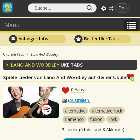
De
Menu
Anfänger tabs
Bester Uke Tabs
Ukulele Tabs
Lano And Woodley
LANO AND WOODLEY
UKE TABS
Spiele Lieder von Lano And Woodley auf deiner Ukulele
0
Fans
(
Australien
)
alternative
alternative rock
flamenco
fusion
rock
3
Lieder (0 tabs und 3 Akkorde)