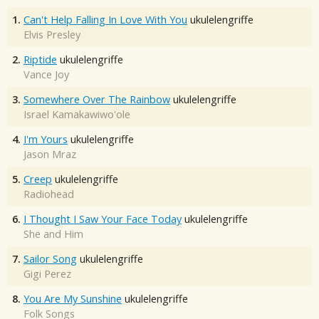
1.
Can't Help Falling In Love With You
ukulelengriffe
Elvis Presley
2.
Riptide
ukulelengriffe
Vance Joy
3.
Somewhere Over The Rainbow
ukulelengriffe
Israel Kamakawiwo'ole
4.
I'm Yours
ukulelengriffe
Jason Mraz
5.
Creep
ukulelengriffe
Radiohead
6.
I Thought I Saw Your Face Today
ukulelengriffe
She and Him
7.
Sailor Song
ukulelengriffe
Gigi Perez
8.
You Are My Sunshine
ukulelengriffe
Folk Songs