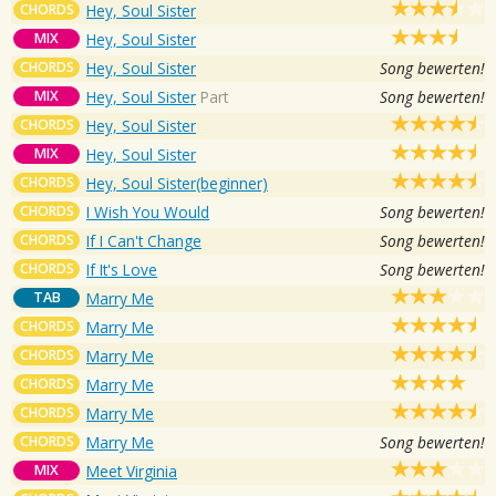
CHORDS
Hey, Soul Sister
MIX
Hey, Soul Sister
CHORDS
Hey, Soul Sister
Song bewerten!
MIX
Hey, Soul Sister
Part
Song bewerten!
CHORDS
Hey, Soul Sister
MIX
Hey, Soul Sister
CHORDS
Hey, Soul Sister(beginner)
CHORDS
I Wish You Would
Song bewerten!
CHORDS
If I Can't Change
Song bewerten!
CHORDS
If It's Love
Song bewerten!
TAB
Marry Me
CHORDS
Marry Me
CHORDS
Marry Me
CHORDS
Marry Me
CHORDS
Marry Me
CHORDS
Marry Me
Song bewerten!
MIX
Meet Virginia