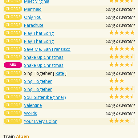
CHORDS
Meet Virginia
CHORDS
Mermaid
Song bewerten!
CHORDS
Only You
Song bewerten!
CHORDS
Parachute
Song bewerten!
CHORDS
Play That Song
CHORDS
Play That Song
Song bewerten!
CHORDS
Save Me, San Fransisco
CHORDS
Shake Up Christmas
MIX
Shake Up Christmas
CHORDS
Sing Together
[
Rate
]
Song bewerten!
CHORDS
Sing Together
CHORDS
Sing Together
CHORDS
Soul Sister (beginner)
CHORDS
Valentine
Song bewerten!
CHORDS
Words
Song bewerten!
CHORDS
Your Every Color
Train
Alben