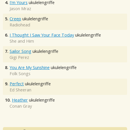
4.
I'm Yours
ukulelengriffe
Jason Mraz
5.
Creep
ukulelengriffe
Radiohead
6.
I Thought I Saw Your Face Today
ukulelengriffe
She and Him
7.
Sailor Song
ukulelengriffe
Gigi Perez
8.
You Are My Sunshine
ukulelengriffe
Folk Songs
9.
Perfect
ukulelengriffe
Ed Sheeran
10.
Heather
ukulelengriffe
Conan Gray