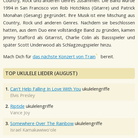
Country, Rock und anderen Genres zusammen. Die Band wurde
1994 in San Francisco von Rob Hotchkiss (Gitarre) und Patrick
Monahan (Gesang) gegründet. Ihre Musik ist eine Mischung aus
Country, Rock und anderen Genres. Nachdem sie beschlossen
hatten, aus dem Duo eine vollständige Band zu gründen, kamen
Jimmy Stafford als Gitarrist, Charlie Colin als Bassspieler und
später Scott Underwood als Schlagzeugspieler hinzu.
Mach Dich für
das nächste Konzert von Train
bereit.
TOP UKULELE LIEDER (AUGUST)
1.
Can't Help Falling In Love With You
ukulelengriffe
Elvis Presley
2.
Riptide
ukulelengriffe
Vance Joy
3.
Somewhere Over The Rainbow
ukulelengriffe
Israel Kamakawiwo'ole