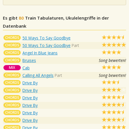
Es gibt
80
Train
Tabulaturen, Ukulelengriffe in der
Datenbank
CHORDS
50 Ways To Say Goodbye
CHORDS
50 Ways To Say Goodbye
Part
CHORDS
Angel In Blue Jeans
CHORDS
Bruises
Song bewerten!
MIX
Cab
CHORDS
Calling All Angels
Part
Song bewerten!
CHORDS
Drive By
CHORDS
Drive By
CHORDS
Drive By
CHORDS
Drive By
CHORDS
Drive By
CHORDS
Drive By
CHORDS
Drive By