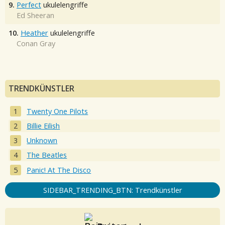
9.
Perfect
ukulelengriffe
Ed Sheeran
10.
Heather
ukulelengriffe
Conan Gray
TRENDKÜNSTLER
Twenty One Pilots
Billie Eilish
Unknown
The Beatles
Panic! At The Disco
SIDEBAR_TRENDING_BTN: Trendkünstler