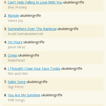
1.
Can't Help Falling In Love With You
ukulelengriffe
Elvis Presley
2.
Riptide
ukulelengriffe
Vance Joy
3.
Somewhere Over The Rainbow
ukulelengriffe
Israel Kamakawiwo'ole
4.
I'm Yours
ukulelengriffe
Jason Mraz
5.
Creep
ukulelengriffe
Radiohead
6.
I Thought I Saw Your Face Today
ukulelengriffe
She and Him
7.
Sailor Song
ukulelengriffe
Gigi Perez
8.
You Are My Sunshine
ukulelengriffe
Folk Songs