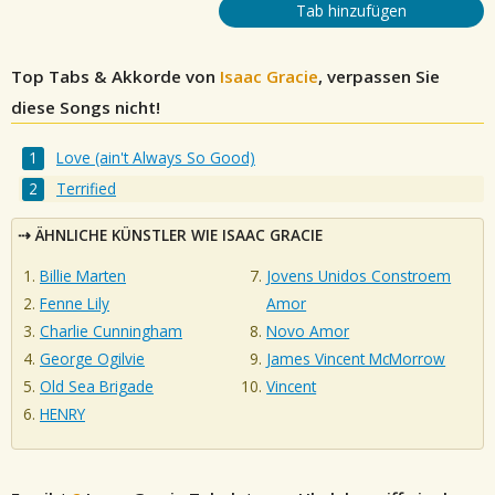
Tab hinzufügen
Top Tabs & Akkorde von
Isaac Gracie
, verpassen Sie
diese Songs nicht!
Love (ain't Always So Good)
Terrified
ÄHNLICHE KÜNSTLER WIE ISAAC GRACIE
Billie Marten
Jovens Unidos Constroem
Fenne Lily
Amor
Charlie Cunningham
Novo Amor
George Ogilvie
James Vincent McMorrow
Old Sea Brigade
Vincent
HENRY