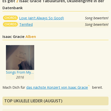
Es gibt
2
Isaac Gracie
Tabulaturen, Ukulelengriffe in der
Datenbank
CHORDS
Love (ain't Always So Good)
Song bewerten!
CHORDS
Terrified
Song bewerten!
Isaac Gracie
Alben
Songs From My Bedroom
2016
Mach Dich für
das nächste Konzert von Isaac Gracie
bereit.
TOP UKULELE LIEDER (AUGUST)