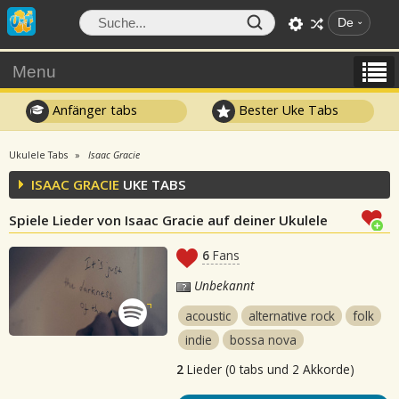
De
Menu
Anfänger tabs
Bester Uke Tabs
Ukulele Tabs
Isaac Gracie
ISAAC GRACIE
UKE TABS
Spiele Lieder von Isaac Gracie auf deiner Ukulele
6
Fans
Unbekannt
acoustic
alternative rock
folk
indie
bossa nova
2
Lieder (0 tabs und 2 Akkorde)