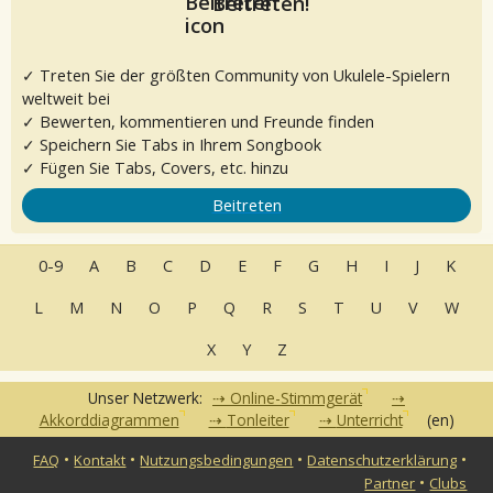
Beitreten!
✓ Treten Sie der größten Community von Ukulele-Spielern
weltweit bei
✓ Bewerten, kommentieren und Freunde finden
✓ Speichern Sie Tabs in Ihrem Songbook
✓ Fügen Sie Tabs, Covers, etc. hinzu
Beitreten
0-9
A
B
C
D
E
F
G
H
I
J
K
L
M
N
O
P
Q
R
S
T
U
V
W
X
Y
Z
Unser Netzwerk:
Online-Stimmgerät
Akkorddiagrammen
Tonleiter
Unterricht
(en)
•
•
•
•
FAQ
Kontakt
Nutzungsbedingungen
Datenschutzerklärung
•
Partner
Clubs