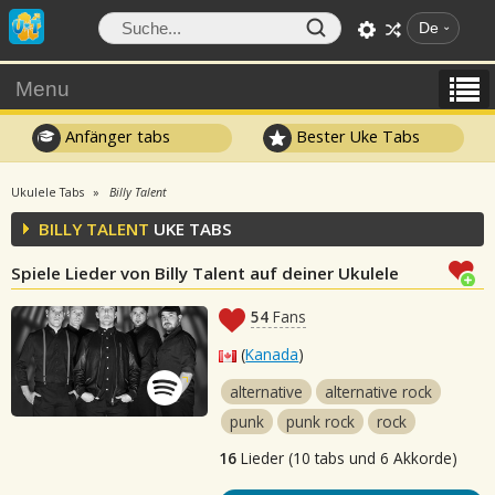
De
Menu
Anfänger tabs
Bester Uke Tabs
Ukulele Tabs
Billy Talent
BILLY TALENT
UKE TABS
Spiele Lieder von Billy Talent auf deiner Ukulele
54
Fans
(
Kanada
)
alternative
alternative rock
punk
punk rock
rock
16
Lieder (10 tabs und 6 Akkorde)