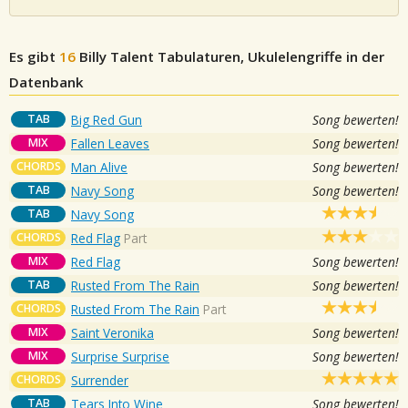
Es gibt
16
Billy Talent
Tabulaturen, Ukulelengriffe in der
Datenbank
TAB
Big Red Gun
Song bewerten!
MIX
Fallen Leaves
Song bewerten!
CHORDS
Man Alive
Song bewerten!
TAB
Navy Song
Song bewerten!
TAB
Navy Song
CHORDS
Red Flag
Part
MIX
Red Flag
Song bewerten!
TAB
Rusted From The Rain
Song bewerten!
CHORDS
Rusted From The Rain
Part
MIX
Saint Veronika
Song bewerten!
MIX
Surprise Surprise
Song bewerten!
CHORDS
Surrender
TAB
Tears Into Wine
Song bewerten!