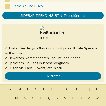
Panic! At The Disco
SIDEBAR_TRENDING_BTN: Trendkünstler
Beitreten!
✓ Treten Sie der größten Community von Ukulele-Spielern
weltweit bei
✓ Bewerten, kommentieren und Freunde finden
✓ Speichern Sie Tabs in Ihrem Songbook
✓ Fügen Sie Tabs, Covers, etc. hinzu
Beitreten
0-9
A
B
C
D
E
F
G
H
I
J
K
L
M
N
O
P
Q
R
S
T
U
V
W