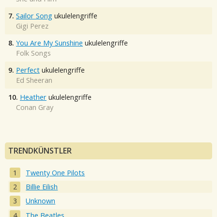
7.
Sailor Song
ukulelengriffe
Gigi Perez
8.
You Are My Sunshine
ukulelengriffe
Folk Songs
9.
Perfect
ukulelengriffe
Ed Sheeran
10.
Heather
ukulelengriffe
Conan Gray
TRENDKÜNSTLER
Twenty One Pilots
Billie Eilish
Unknown
The Beatles