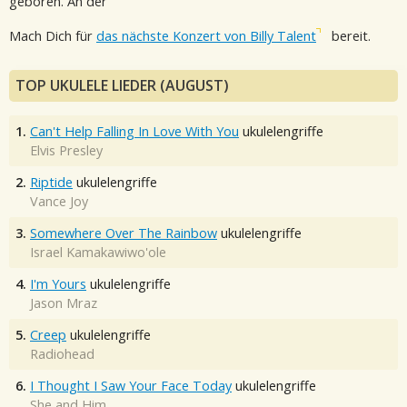
geboren. An der
Mach Dich für
das nächste Konzert von Billy Talent
bereit.
TOP UKULELE LIEDER (AUGUST)
1.
Can't Help Falling In Love With You
ukulelengriffe
Elvis Presley
2.
Riptide
ukulelengriffe
Vance Joy
3.
Somewhere Over The Rainbow
ukulelengriffe
Israel Kamakawiwo'ole
4.
I'm Yours
ukulelengriffe
Jason Mraz
5.
Creep
ukulelengriffe
Radiohead
6.
I Thought I Saw Your Face Today
ukulelengriffe
She and Him