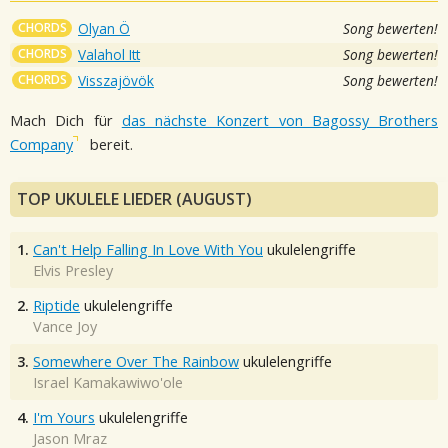
CHORDS
Olyan Ö
Song bewerten!
CHORDS
Valahol Itt
Song bewerten!
CHORDS
Visszajövök
Song bewerten!
Mach Dich für
das nächste Konzert von Bagossy Brothers
Company
bereit.
TOP UKULELE LIEDER (AUGUST)
1.
Can't Help Falling In Love With You
ukulelengriffe
Elvis Presley
2.
Riptide
ukulelengriffe
Vance Joy
3.
Somewhere Over The Rainbow
ukulelengriffe
Israel Kamakawiwo'ole
4.
I'm Yours
ukulelengriffe
Jason Mraz