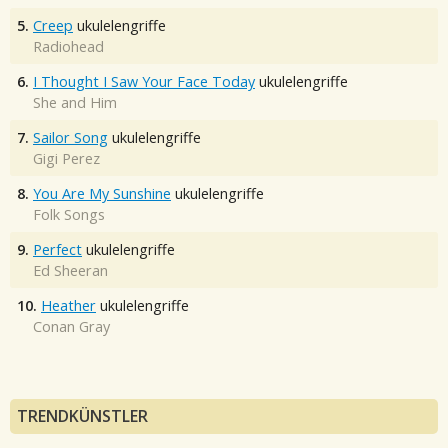
5.
Creep
ukulelengriffe
Radiohead
6.
I Thought I Saw Your Face Today
ukulelengriffe
She and Him
7.
Sailor Song
ukulelengriffe
Gigi Perez
8.
You Are My Sunshine
ukulelengriffe
Folk Songs
9.
Perfect
ukulelengriffe
Ed Sheeran
10.
Heather
ukulelengriffe
Conan Gray
TRENDKÜNSTLER