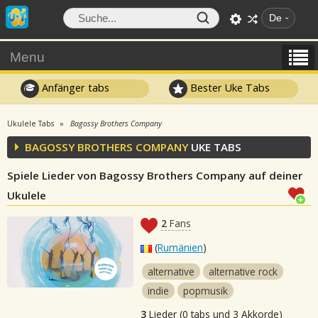
De
Menu
Anfänger tabs
Bester Uke Tabs
Ukulele Tabs
Bagossy Brothers Company
BAGOSSY BROTHERS COMPANY
UKE TABS
Spiele Lieder von Bagossy Brothers Company auf deiner
Ukulele
2
Fans
(
Rumänien
)
alternative
alternative rock
indie
popmusik
3
Lieder (0 tabs und 3 Akkorde)