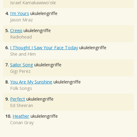
Israel Kamakawiwo'ole
4.
I'm Yours
ukulelengriffe
Jason Mraz
5.
Creep
ukulelengriffe
Radiohead
6.
I Thought I Saw Your Face Today
ukulelengriffe
She and Him
7.
Sailor Song
ukulelengriffe
Gigi Perez
8.
You Are My Sunshine
ukulelengriffe
Folk Songs
9.
Perfect
ukulelengriffe
Ed Sheeran
10.
Heather
ukulelengriffe
Conan Gray