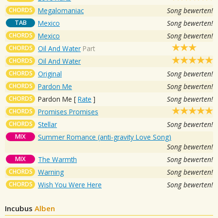
CHORDS
Megalomaniac
Song bewerten!
TAB
Mexico
Song bewerten!
CHORDS
Mexico
Song bewerten!
CHORDS
Oil And Water
Part
CHORDS
Oil And Water
CHORDS
Original
Song bewerten!
CHORDS
Pardon Me
Song bewerten!
CHORDS
Pardon Me
[
Rate
]
Song bewerten!
CHORDS
Promises Promises
CHORDS
Stellar
Song bewerten!
MIX
Summer Romance (anti-gravity Love Song)
Song bewerten!
MIX
The Warmth
Song bewerten!
CHORDS
Warning
Song bewerten!
CHORDS
Wish You Were Here
Song bewerten!
Incubus
Alben