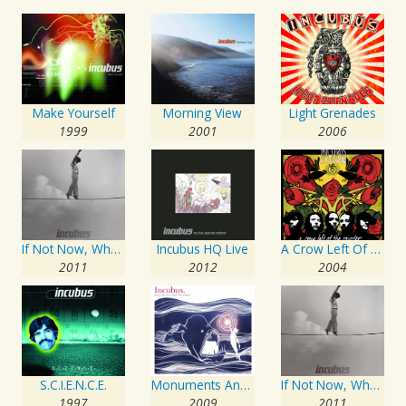
Make Yourself
Morning View
Light Grenades
1999
2001
2006
If Not Now, When?
Incubus HQ Live
A Crow Left Of The Murder...
2011
2012
2004
S.C.I.E.N.C.E.
Monuments And Melodies
If Not Now, When?
1997
2009
2011