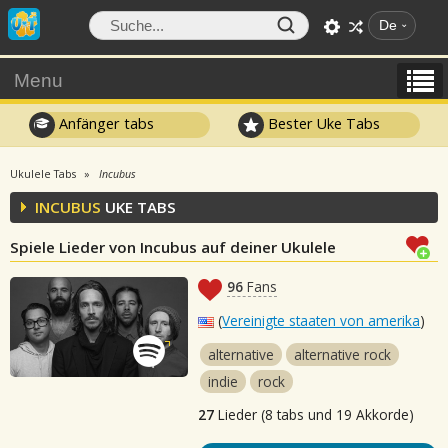
De
Menu
Anfänger tabs
Bester Uke Tabs
Ukulele Tabs
Incubus
INCUBUS
UKE TABS
Spiele Lieder von Incubus auf deiner Ukulele
96
Fans
(
Vereinigte staaten von amerika
)
alternative
alternative rock
indie
rock
27
Lieder (8 tabs und 19 Akkorde)