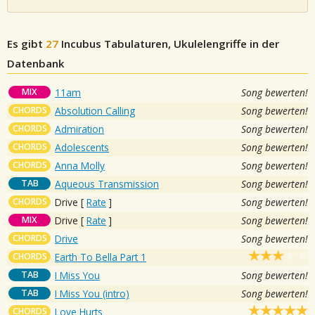
Es gibt
27
Incubus
Tabulaturen, Ukulelengriffe in der
Datenbank
MIX
11am
Song bewerten!
CHORDS
Absolution Calling
Song bewerten!
CHORDS
Admiration
Song bewerten!
CHORDS
Adolescents
Song bewerten!
CHORDS
Anna Molly
Song bewerten!
TAB
Aqueous Transmission
Song bewerten!
CHORDS
Drive
[
Rate
]
Song bewerten!
MIX
Drive
[
Rate
]
Song bewerten!
CHORDS
Drive
Song bewerten!
CHORDS
Earth To Bella Part 1
TAB
I Miss You
Song bewerten!
TAB
I Miss You (intro)
Song bewerten!
CHORDS
Love Hurts