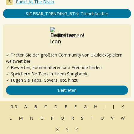
Panic! At The Disco
SIDEBAR_TRENDING_BTN: Trendkünstler
Beitreten!
✓ Treten Sie der größten Community von Ukulele-Spielern
weltweit bei
✓ Bewerten, kommentieren und Freunde finden
✓ Speichern Sie Tabs in Ihrem Songbook
✓ Fügen Sie Tabs, Covers, etc. hinzu
Beitreten
0-9
A
B
C
D
E
F
G
H
I
J
K
L
M
N
O
P
Q
R
S
T
U
V
W
X
Y
Z