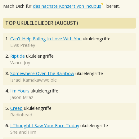
Mach Dich für
das nächste Konzert von Incubus
bereit.
TOP UKULELE LIEDER (AUGUST)
1.
Can't Help Falling In Love With You
ukulelengriffe
Elvis Presley
2.
Riptide
ukulelengriffe
Vance Joy
3.
Somewhere Over The Rainbow
ukulelengriffe
Israel Kamakawiwo'ole
4.
I'm Yours
ukulelengriffe
Jason Mraz
5.
Creep
ukulelengriffe
Radiohead
6.
I Thought I Saw Your Face Today
ukulelengriffe
She and Him