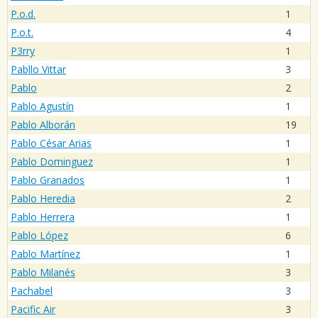
P.o.d.
1
P.o.t.
4
P3rry
1
Pabllo Vittar
3
Pablo
2
Pablo Agustín
1
Pablo Alborán
19
Pablo César Arias
1
Pablo Dominguez
1
Pablo Granados
1
Pablo Heredia
2
Pablo Herrera
1
Pablo López
6
Pablo Martínez
1
Pablo Milanés
3
Pachabel
3
Pacific Air
3