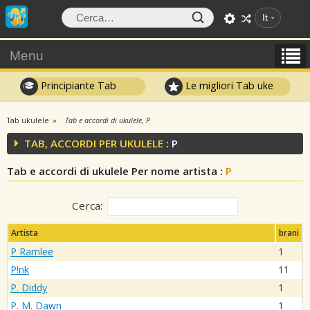
It
Menu
Principiante Tab
Le migliori Tab uke
Tab ukulele
Tab e accordi di ukulele, P
TAB, ACCORDI PER UKULELE
: P
Tab e accordi di ukulele Per nome artista :
P
Cerca:
Artista
brani
P Ramlee
1
P!nk
11
P. Diddy
1
P. M. Dawn
1