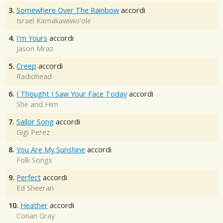
3.
Somewhere Over The Rainbow
accordi
Israel Kamakawiwo'ole
4.
I'm Yours
accordi
Jason Mraz
5.
Creep
accordi
Radiohead
6.
I Thought I Saw Your Face Today
accordi
She and Him
7.
Sailor Song
accordi
Gigi Perez
8.
You Are My Sunshine
accordi
Folk Songs
9.
Perfect
accordi
Ed Sheeran
10.
Heather
accordi
Conan Gray