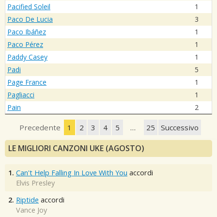
Pacified Soleil
1
Paco De Lucia
3
Paco Ibáñez
1
Paco Pérez
1
Paddy Casey
1
Padi
5
Page France
1
Pagliacci
1
Pain
2
Precedente
1
2
3
4
5
…
25
Successivo
LE MIGLIORI CANZONI UKE (AGOSTO)
1.
Can't Help Falling In Love With You
accordi
Elvis Presley
2.
Riptide
accordi
Vance Joy