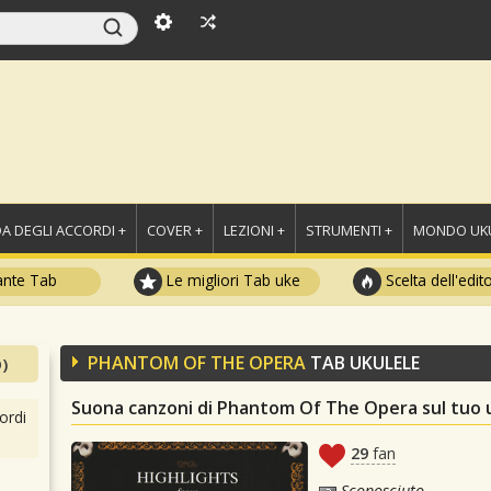
A DEGLI ACCORDI +
COVER +
LEZIONI +
STRUMENTI +
MONDO UKU
ante Tab
Le migliori Tab uke
Scelta dell'edit
PHANTOM OF THE OPERA
TAB UKULELE
)
Suona canzoni di Phantom Of The Opera sul tuo 
ordi
29
fan
Sconosciuto