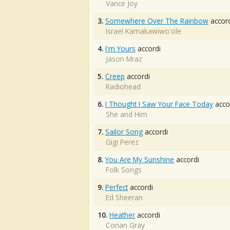
Vance Joy
3.
Somewhere Over The Rainbow
accord
Israel Kamakawiwo'ole
4.
I'm Yours
accordi
Jason Mraz
5.
Creep
accordi
Radiohead
6.
I Thought I Saw Your Face Today
acco
She and Him
7.
Sailor Song
accordi
Gigi Perez
8.
You Are My Sunshine
accordi
Folk Songs
9.
Perfect
accordi
Ed Sheeran
10.
Heather
accordi
Conan Gray