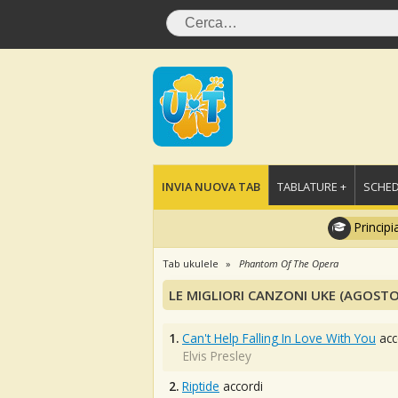
INVIA NUOVA TAB
TABLATURE +
SCHED
Principi
Tab ukulele
Phantom Of The Opera
LE MIGLIORI CANZONI UKE (AGOSTO
1.
Can't Help Falling In Love With You
acc
Elvis Presley
2.
Riptide
accordi