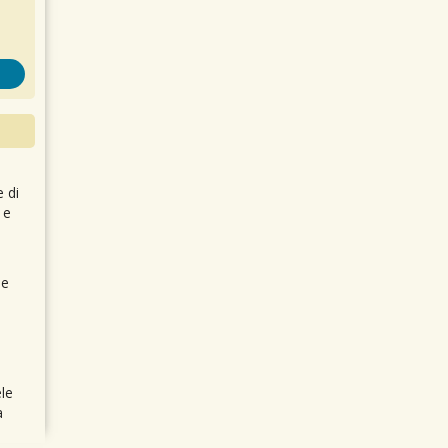
e di
 e
 e
le
a