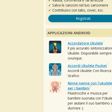
✓ Valuta, commenta e fai amicizia
✓ Salva le canzoni nel tuo canzoniere
✓ Contribuisci con tabs, cover, ecc.
Registrati
APPLICAZIONI ANDROID
Accordatore Ukulele
Il più accurato sintonizzator
Ukulele. Disponibile sempre
ovunque.
Accordi Ukulele Pocket
Accordi Ukulele Con Ricerca
Grafico
Ninne nanne con l'ukulele
per i bambini
Filastrocche e musica per
bambini suonata con l'Ukule
per aiutare il suo bambino 
dormire :)