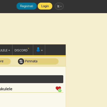
Registrati
Login
It
LELE +
DISCORD
+
ore
Pennata
ukulele