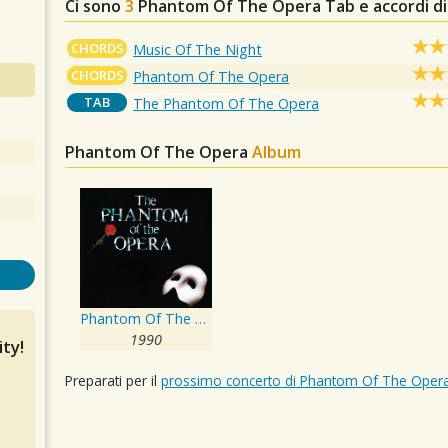
Ci sono
3
Phantom Of The Opera
Tab e accordi di
CHORDS
Music Of The Night
CHORDS
Phantom Of The Opera
TAB
The Phantom Of The Opera
Phantom Of The Opera
Album
Phantom Of The Opera - Canadian Cast Recording
1990
ty!
Preparati per il
prossimo concerto di Phantom Of The Oper