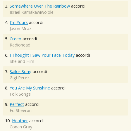
3.
Somewhere Over The Rainbow
accordi
Israel Kamakawiwo'ole
4.
I'm Yours
accordi
Jason Mraz
5.
Creep
accordi
Radiohead
6.
I Thought I Saw Your Face Today
accordi
She and Him
7.
Sailor Song
accordi
Gigi Perez
8.
You Are My Sunshine
accordi
Folk Songs
9.
Perfect
accordi
Ed Sheeran
10.
Heather
accordi
Conan Gray