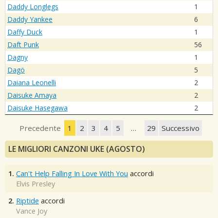
Daddy Longlegs
1
Daddy Yankee
6
Daffy Duck
1
Daft Punk
56
Dagny
1
Dagö
5
Daiana Leonelli
2
Daisuke Amaya
2
Daisuke Hasegawa
2
Precedente
1
2
3
4
5
…
29
Successivo
LE MIGLIORI CANZONI UKE (AGOSTO)
1.
Can't Help Falling In Love With You
accordi
Elvis Presley
2.
Riptide
accordi
Vance Joy