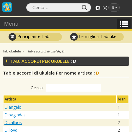
It
Menu
Principiante Tab
Le migliori Tab uke
Tab ukulele
Tab e accordi di ukulele, D
TAB, ACCORDI PER UKULELE
: D
Tab e accordi di ukulele Per nome artista :
D
Cerca:
Artista
brani
D'angelo
1
D'bagindas
1
D'callaos
2
D'lloyd
2