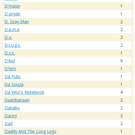
D'masiv
1
D-pryde
1
D. Gray Man
2
D.a.m.a
2
D.o.
2
D.r.u.g.s.
2
D.s.s.
1
D4vd
9
D?em
1
Da Pulis
1
Da Souza
1
Da Vinci's Notebook
4
Daanbanaan
2
Dababy
2
Dacey
2
Dad
2
Daddy And The Long Legs
1