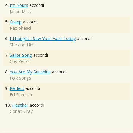
4.
I'm Yours
accordi
Jason Mraz
5.
Creep
accordi
Radiohead
6.
I Thought I Saw Your Face Today
accordi
She and Him
7.
Sailor Song
accordi
Gigi Perez
8.
You Are My Sunshine
accordi
Folk Songs
9.
Perfect
accordi
Ed Sheeran
10.
Heather
accordi
Conan Gray