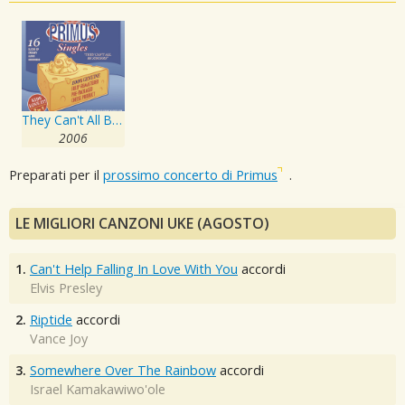
They Can't All Be Zingers
2006
Preparati per il
prossimo concerto di Primus
.
LE MIGLIORI CANZONI UKE (AGOSTO)
1.
Can't Help Falling In Love With You
accordi
Elvis Presley
2.
Riptide
accordi
Vance Joy
3.
Somewhere Over The Rainbow
accordi
Israel Kamakawiwo'ole