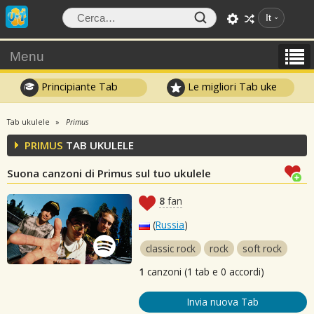
It
Menu
Principiante Tab
Le migliori Tab uke
Tab ukulele
Primus
PRIMUS
TAB UKULELE
Suona canzoni di Primus sul tuo ukulele
8
fan
(
Russia
)
classic rock
rock
soft rock
1
canzoni (1 tab e 0 accordi)
Invia nuova Tab