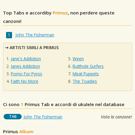
Top Tabs e accordiby
Primus
, non perdere queste
canzoni!
John The Fisherman
ARTISTI SIMILI A PRIMUS
Jane's Addiction
Ween
Janes Addiction
Butthole Surfers
Porno For Pyros
Meat Puppets
Faith No More
The Toadies
Ci sono
1
Primus
Tab e accordi di ukulele nel database
TAB
John The Fisherman
Vota la canzone!
Primus
Album