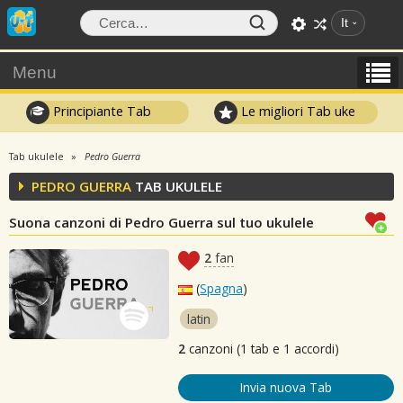
It
Menu
Principiante Tab
Le migliori Tab uke
Tab ukulele
Pedro Guerra
PEDRO GUERRA
TAB UKULELE
Suona canzoni di Pedro Guerra sul tuo ukulele
2
fan
(
Spagna
)
latin
2
canzoni (1 tab e 1 accordi)
Invia nuova Tab