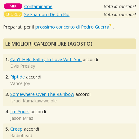
MIX
Contamíname
Vota la canzone!
CHORDS
Se Enamoro De Un Río
Vota la canzone!
Preparati per il
prossimo concerto di Pedro Guerra
.
LE MIGLIORI CANZONI UKE (AGOSTO)
1.
Can't Help Falling In Love With You
accordi
Elvis Presley
2.
Riptide
accordi
Vance Joy
3.
Somewhere Over The Rainbow
accordi
Israel Kamakawiwo'ole
4.
I'm Yours
accordi
Jason Mraz
5.
Creep
accordi
Radiohead