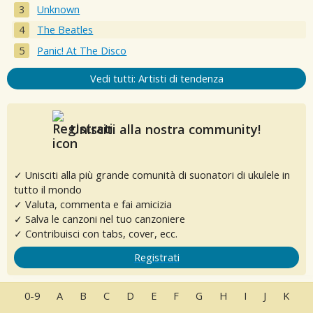
Unknown
The Beatles
Panic! At The Disco
Vedi tutti: Artisti di tendenza
Unisciti alla nostra community!
✓ Unisciti alla più grande comunità di suonatori di ukulele in
tutto il mondo
✓ Valuta, commenta e fai amicizia
✓ Salva le canzoni nel tuo canzoniere
✓ Contribuisci con tabs, cover, ecc.
Registrati
0-9
A
B
C
D
E
F
G
H
I
J
K