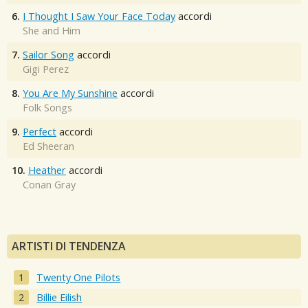
6.
I Thought I Saw Your Face Today
accordi
She and Him
7.
Sailor Song
accordi
Gigi Perez
8.
You Are My Sunshine
accordi
Folk Songs
9.
Perfect
accordi
Ed Sheeran
10.
Heather
accordi
Conan Gray
ARTISTI DI TENDENZA
Twenty One Pilots
Billie Eilish