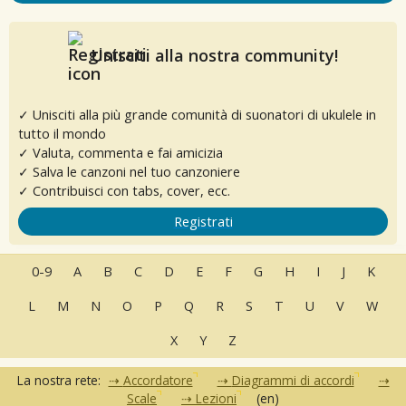
Unisciti alla nostra community!
✓ Unisciti alla più grande comunità di suonatori di ukulele in
tutto il mondo
✓ Valuta, commenta e fai amicizia
✓ Salva le canzoni nel tuo canzoniere
✓ Contribuisci con tabs, cover, ecc.
Registrati
0-9
A
B
C
D
E
F
G
H
I
J
K
L
M
N
O
P
Q
R
S
T
U
V
W
X
Y
Z
La nostra rete:
Accordatore
Diagrammi di accordi
Scale
Lezioni
(en)