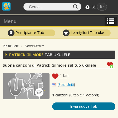
It
Menu
Principiante Tab
Le migliori Tab uke
Tab ukulele
Patrick Gilmore
PATRICK GILMORE
TAB UKULELE
Suona canzoni di Patrick Gilmore sul tuo ukulele
1
fan
(
Stati Uniti
)
1
canzoni (0 tab e 1 accordi)
Invia nuova Tab