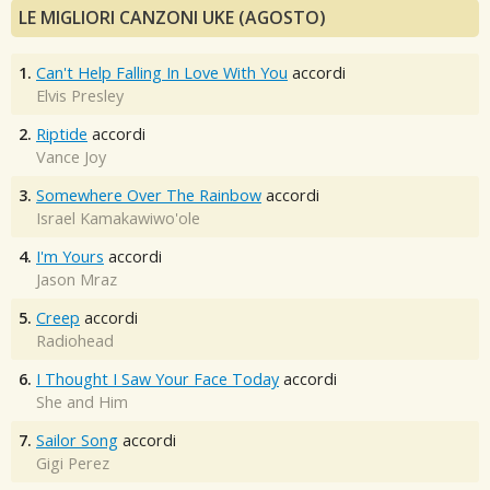
LE MIGLIORI CANZONI UKE (AGOSTO)
1.
Can't Help Falling In Love With You
accordi
Elvis Presley
2.
Riptide
accordi
Vance Joy
3.
Somewhere Over The Rainbow
accordi
Israel Kamakawiwo'ole
4.
I'm Yours
accordi
Jason Mraz
5.
Creep
accordi
Radiohead
6.
I Thought I Saw Your Face Today
accordi
She and Him
7.
Sailor Song
accordi
Gigi Perez