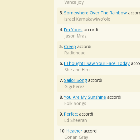
Vance Joy
3.
Somewhere Over The Rainbow
accord
Israel Kamakawiwo'ole
4.
I'm Yours
accordi
Jason Mraz
5.
Creep
accordi
Radiohead
6.
I Thought I Saw Your Face Today
acco
She and Him
7.
Sailor Song
accordi
Gigi Perez
8.
You Are My Sunshine
accordi
Folk Songs
9.
Perfect
accordi
Ed Sheeran
10.
Heather
accordi
Conan Gray