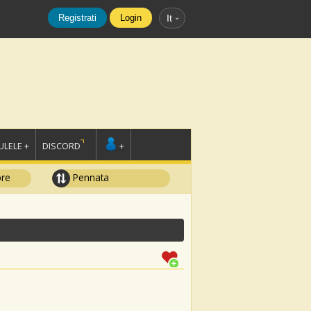
Registrati
Login
It
LELE +
DISCORD
+
ore
Pennata