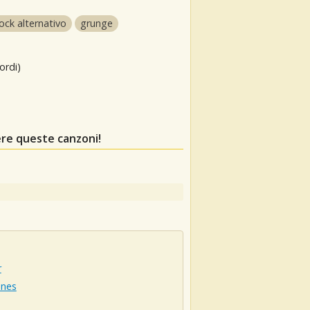
ock alternativo
grunge
ordi)
ere queste canzoni!
r
ones