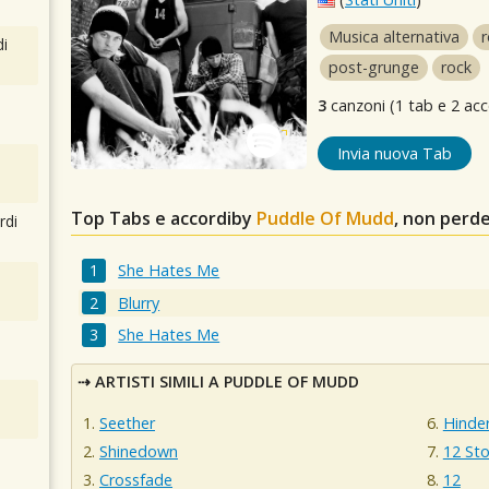
Musica alternativa
r
i
post-grunge
rock
3
canzoni (1 tab e 2 acc
Invia nuova Tab
Top Tabs e accordiby
Puddle Of Mudd
, non perd
rdi
She Hates Me
Blurry
She Hates Me
ARTISTI SIMILI A PUDDLE OF MUDD
Seether
Hinde
Shinedown
12 St
Crossfade
12