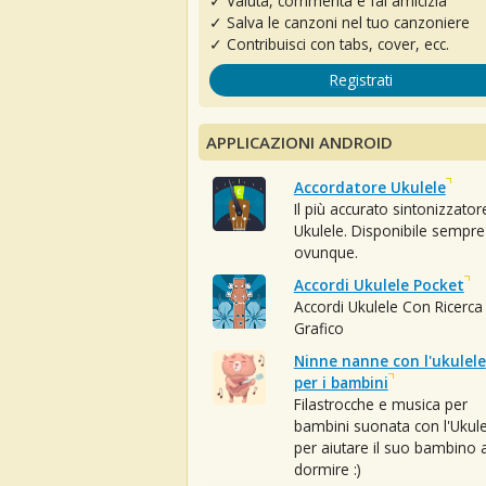
✓ Valuta, commenta e fai amicizia
✓ Salva le canzoni nel tuo canzoniere
✓ Contribuisci con tabs, cover, ecc.
Registrati
APPLICAZIONI ANDROID
Accordatore Ukulele
Il più accurato sintonizzator
Ukulele. Disponibile sempre
ovunque.
Accordi Ukulele Pocket
Accordi Ukulele Con Ricerca
Grafico
Ninne nanne con l'ukulele
per i bambini
Filastrocche e musica per
bambini suonata con l'Ukule
per aiutare il suo bambino 
dormire :)