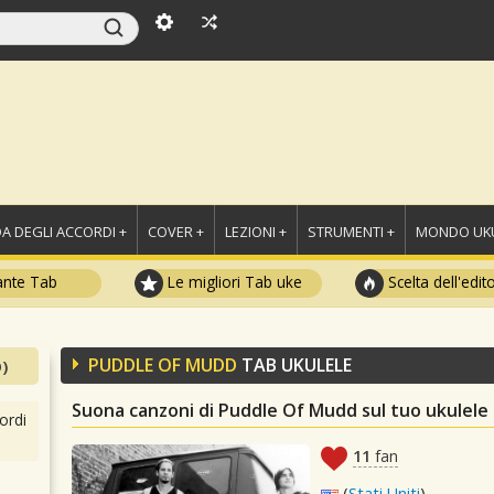
A DEGLI ACCORDI +
COVER +
LEZIONI +
STRUMENTI +
MONDO UKU
ante Tab
Le migliori Tab uke
Scelta dell'edit
PUDDLE OF MUDD
TAB UKULELE
)
Suona canzoni di Puddle Of Mudd sul tuo ukulele
ordi
11
fan
(
Stati Uniti
)