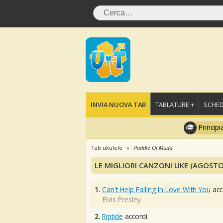
INVIA NUOVA TAB
TABLATURE +
SCHED
Principi
Tab ukulele
Puddle Of Mudd
LE MIGLIORI CANZONI UKE (AGOSTO
1.
Can't Help Falling In Love With You
acc
Elvis Presley
2.
Riptide
accordi