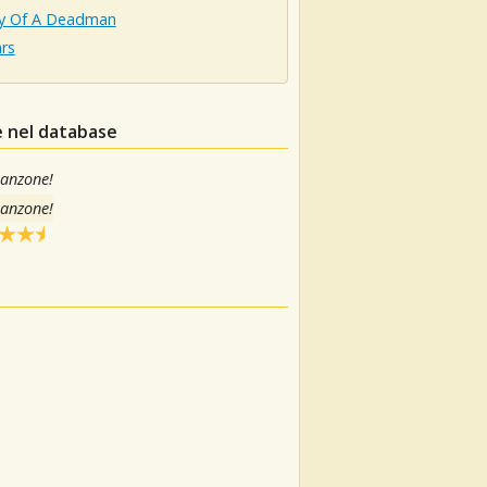
y Of A Deadman
rs
e nel database
canzone!
canzone!