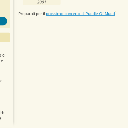
2001
Preparati per il
prossimo concerto di Puddle Of Mudd
.
e di
 e
 e
le
a