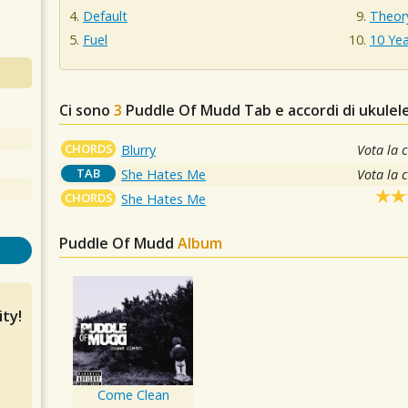
Default
Theor
Fuel
10 Yea
Ci sono
3
Puddle Of Mudd
Tab e accordi di ukulel
CHORDS
Blurry
Vota la 
TAB
She Hates Me
Vota la 
CHORDS
She Hates Me
Puddle Of Mudd
Album
ty!
Come Clean