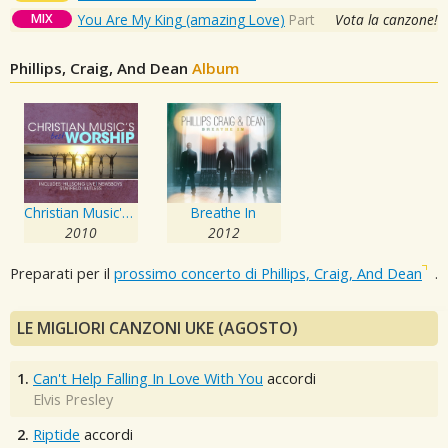
MIX
You Are My King (amazing Love)
Part
Vota la canzone!
Phillips, Craig, And Dean
Album
Christian Music's Best - Worship
Breathe In
2010
2012
Preparati per il
prossimo concerto di Phillips, Craig, And Dean
.
LE MIGLIORI CANZONI UKE (AGOSTO)
1.
Can't Help Falling In Love With You
accordi
Elvis Presley
2.
Riptide
accordi