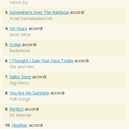
Vance Joy
3.
Somewhere Over The Rainbow
accordi
Israel Kamakawiwo'ole
4.
I'm Yours
accordi
Jason Mraz
5.
Creep
accordi
Radiohead
6.
I Thought I Saw Your Face Today
accordi
She and Him
7.
Sailor Song
accordi
Gigi Perez
8.
You Are My Sunshine
accordi
Folk Songs
9.
Perfect
accordi
Ed Sheeran
10.
Heather
accordi