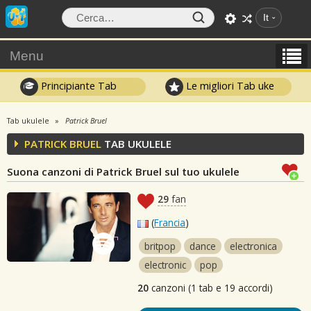
It
Menu
Principiante Tab
Le migliori Tab uke
Tab ukulele
Patrick Bruel
PATRICK BRUEL
TAB UKULELE
Suona canzoni di Patrick Bruel sul tuo ukulele
29
fan
(
Francia
)
britpop
dance
electronica
electronic
pop
20
canzoni (1 tab e 19 accordi)