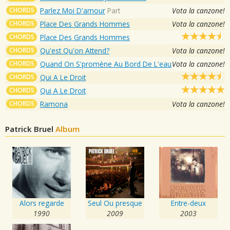
CHORDS
Parlez Moi D'amour
Part
Vota la canzone!
CHORDS
Place Des Grands Hommes
Vota la canzone!
CHORDS
Place Des Grands Hommes
CHORDS
Qu'est Qu'on Attend?
Vota la canzone!
CHORDS
Quand On S'promène Au Bord De L'eau
Vota la canzone!
CHORDS
Qui A Le Droit
CHORDS
Qui A Le Droit
CHORDS
Ramona
Vota la canzone!
Patrick Bruel
Album
Alors regarde
Seul Ou presque
Entre-deux
1990
2009
2003