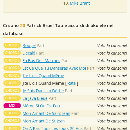
Mike Brant
Ci sono
20
Patrick Bruel
Tab e accordi di ukulele nel
database
CHORDS
Bouge!
Part
Vota la canzone!
CHORDS
Décalé
Part
Vota la canzone!
CHORDS
En Bas Des Marches
Part
Vota la canzone!
CHORDS
Est Ce Que Tu Danseras Avec Moi
Part
Vota la canzone!
CHORDS
J'te L'dis Quand Même
Vota la canzone!
CHORDS
J'te L'dis Quand Même
[
Rate
]
Vota la canzone!
CHORDS
Je Suis Dans La Dèche
Part
Vota la canzone!
CHORDS
La Java Bleue
Part
Vota la canzone!
MIX
Même Si On Est Fou
Vota la canzone!
CHORDS
Mon Amant De Saint Jean
Part
Vota la canzone!
CHORDS
Mon Amant De St Jean
Vota la canzone!
CHORDS
On A Pas Tous Les Jours 20 Ans
Part
Vota la canzone!