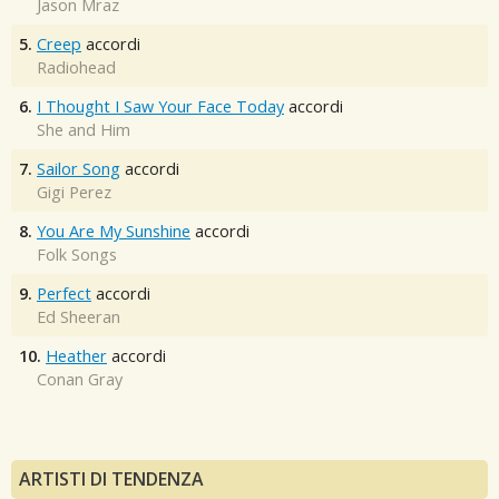
Jason Mraz
5.
Creep
accordi
Radiohead
6.
I Thought I Saw Your Face Today
accordi
She and Him
7.
Sailor Song
accordi
Gigi Perez
8.
You Are My Sunshine
accordi
Folk Songs
9.
Perfect
accordi
Ed Sheeran
10.
Heather
accordi
Conan Gray
ARTISTI DI TENDENZA