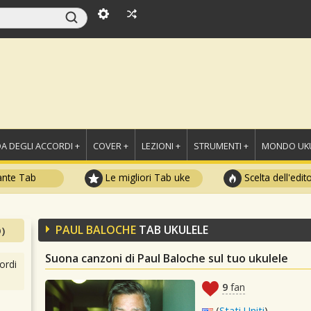
A DEGLI ACCORDI +
COVER +
LEZIONI +
STRUMENTI +
MONDO UKU
ante Tab
Le migliori Tab uke
Scelta dell'edit
PAUL BALOCHE
TAB UKULELE
)
Suona canzoni di Paul Baloche sul tuo ukulele
ordi
9
fan
(
Stati Uniti
)