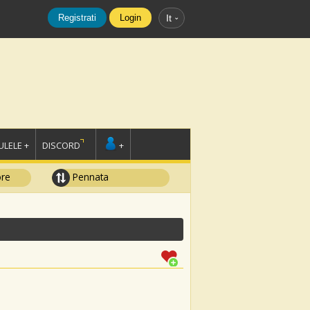
Registrati
Login
It
LELE +
DISCORD
+
ore
Pennata