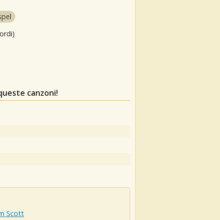
spel
ordi)
queste canzoni!
n Scott