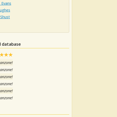
l Evans
ughes
 Shust
el database
canzone!
canzone!
canzone!
canzone!
canzone!
canzone!