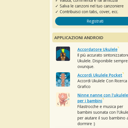
✓ Valuta, commenta e fai amicizia
✓ Salva le canzoni nel tuo canzoniere
✓ Contribuisci con tabs, cover, ecc.
Registrati
APPLICAZIONI ANDROID
Accordatore Ukulele
Il più accurato sintonizzator
Ukulele. Disponibile sempre
ovunque.
Accordi Ukulele Pocket
Accordi Ukulele Con Ricerca
Grafico
Ninne nanne con l'ukulele
per i bambini
Filastrocche e musica per
bambini suonata con l'Ukule
per aiutare il suo bambino 
dormire :)