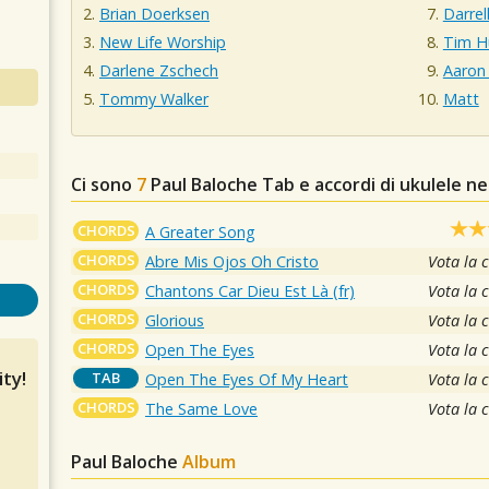
Brian Doerksen
Darrel
New Life Worship
Tim H
Darlene Zschech
Aaron
Tommy Walker
Matt
Ci sono
7
Paul Baloche
Tab e accordi di ukulele n
CHORDS
A Greater Song
CHORDS
Abre Mis Ojos Oh Cristo
Vota la 
CHORDS
Chantons Car Dieu Est Là (fr)
Vota la 
CHORDS
Glorious
Vota la 
CHORDS
Open The Eyes
Vota la 
ty!
TAB
Open The Eyes Of My Heart
Vota la 
CHORDS
The Same Love
Vota la 
Paul Baloche
Album