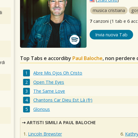
musica cristiana
go
i
7
canzoni (1 tab e 6 acc
Invia nuova Tab
Top Tabs e accordiby
Paul Baloche
, non perdere 
rdi
Abre Mis Ojos Oh Cristo
Open The Eyes
The Same Love
Chantons Car Dieu Est Là (fr)
Glorious
ARTISTI SIMILI A PAUL BALOCHE
Lincoln Brewster
Kathry