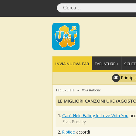
INVIA NUOVA TAB
TABLATURE +
SCHED
Principi
Tab ukulele
Paul Baloche
LE MIGLIORI CANZONI UKE (AGOSTO
1.
Can't Help Falling In Love With You
acc
Elvis Presley
2.
Riptide
accordi