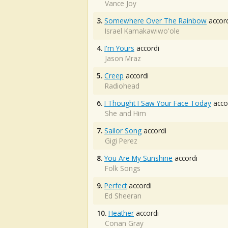
Vance Joy
3.
Somewhere Over The Rainbow
accord
Israel Kamakawiwo'ole
4.
I'm Yours
accordi
Jason Mraz
5.
Creep
accordi
Radiohead
6.
I Thought I Saw Your Face Today
acco
She and Him
7.
Sailor Song
accordi
Gigi Perez
8.
You Are My Sunshine
accordi
Folk Songs
9.
Perfect
accordi
Ed Sheeran
10.
Heather
accordi
Conan Gray