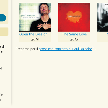
Open the Eyes of My Heart
The Same Love
2010
2013
e di
Preparati per il
prossimo concerto di Paul Baloche
.
 e
 e
le
a