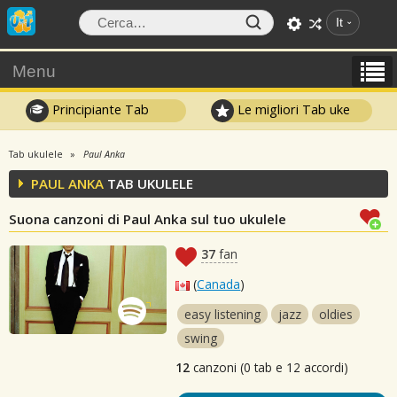
It
Menu
Principiante Tab
Le migliori Tab uke
Tab ukulele
Paul Anka
PAUL ANKA
TAB UKULELE
Suona canzoni di Paul Anka sul tuo ukulele
37
fan
(
Canada
)
easy listening
jazz
oldies
swing
12
canzoni (0 tab e 12 accordi)