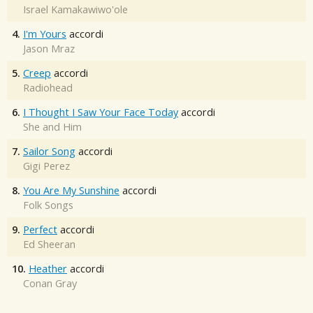
Israel Kamakawiwo'ole
4.
I'm Yours
accordi
Jason Mraz
5.
Creep
accordi
Radiohead
6.
I Thought I Saw Your Face Today
accordi
She and Him
7.
Sailor Song
accordi
Gigi Perez
8.
You Are My Sunshine
accordi
Folk Songs
9.
Perfect
accordi
Ed Sheeran
10.
Heather
accordi
Conan Gray