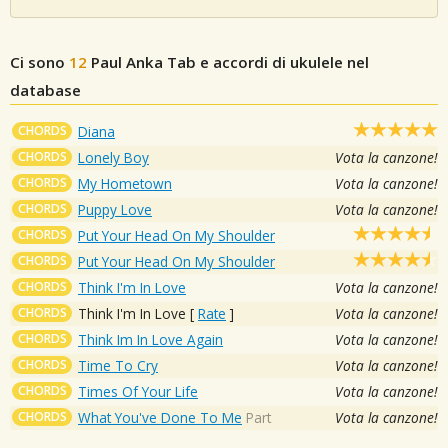
Ci sono
12
Paul Anka
Tab e accordi di ukulele nel
database
CHORDS
Diana
CHORDS
Lonely Boy
Vota la canzone!
CHORDS
My Hometown
Vota la canzone!
CHORDS
Puppy Love
Vota la canzone!
CHORDS
Put Your Head On My Shoulder
CHORDS
Put Your Head On My Shoulder
CHORDS
Think I'm In Love
Vota la canzone!
CHORDS
Think I'm In Love
[
Rate
]
Vota la canzone!
CHORDS
Think Im In Love Again
Vota la canzone!
CHORDS
Time To Cry
Vota la canzone!
CHORDS
Times Of Your Life
Vota la canzone!
CHORDS
What You've Done To Me
Part
Vota la canzone!