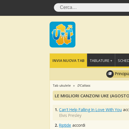
INVIA NUOVA TAB
TABLATURE +
SCHED
Principi
Tab ukulele
D'Callaos
LE MIGLIORI CANZONI UKE (AGOSTO
1.
Can't Help Falling In Love With You
acc
Elvis Presley
2.
Riptide
accordi