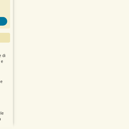
e di
 e
 e
le
a