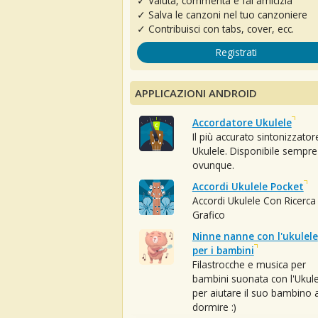
✓ Valuta, commenta e fai amicizia
✓ Salva le canzoni nel tuo canzoniere
✓ Contribuisci con tabs, cover, ecc.
Registrati
APPLICAZIONI ANDROID
Accordatore Ukulele
Il più accurato sintonizzator
Ukulele. Disponibile sempre
ovunque.
Accordi Ukulele Pocket
Accordi Ukulele Con Ricerca
Grafico
Ninne nanne con l'ukulele
per i bambini
Filastrocche e musica per
bambini suonata con l'Ukule
per aiutare il suo bambino 
dormire :)