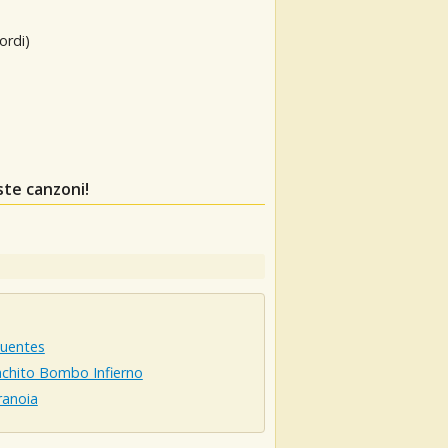
ordi)
ste canzoni!
quentes
chito Bombo Infierno
anoia