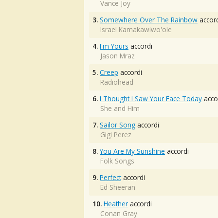
Vance Joy
3.
Somewhere Over The Rainbow
accord
Israel Kamakawiwo'ole
4.
I'm Yours
accordi
Jason Mraz
5.
Creep
accordi
Radiohead
6.
I Thought I Saw Your Face Today
acco
She and Him
7.
Sailor Song
accordi
Gigi Perez
8.
You Are My Sunshine
accordi
Folk Songs
9.
Perfect
accordi
Ed Sheeran
10.
Heather
accordi
Conan Gray