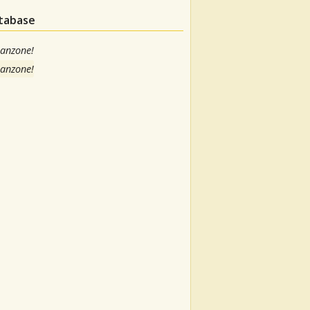
atabase
canzone!
canzone!