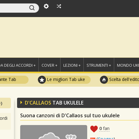
A DEGLI ACCORDI +
COVER +
LEZIONI +
STRUMENTI +
MONDO UKU
ante Tab
Le migliori Tab uke
Scelta dell'edit
D'CALLAOS
TAB UKULELE
)
Suona canzoni di D'Callaos sul tuo ukulele
ordi
0
fan
(
Spagna
)