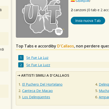
i
2
canzoni (0 tab e 2 acc
Invia nuova Tab
Top Tabs e accordiby
D'Callaos
, non perdere que
rdi
Se Fue La Luz
Se Fue La Luzz
ARTISTI SIMILI A D'CALLAOS
El Puchero Del Hortelano
Delin
Canteca De Macao
Mucha
Los Delinqüentes
Ampar