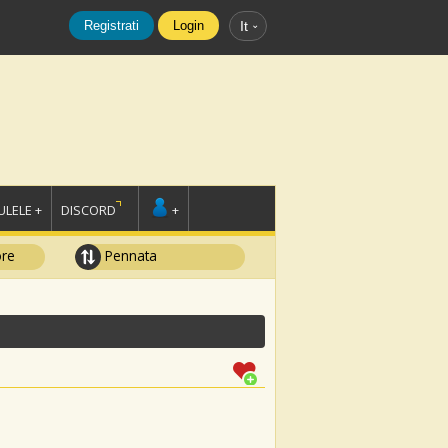
Registrati
Login
It
LELE +
DISCORD
+
ore
Pennata