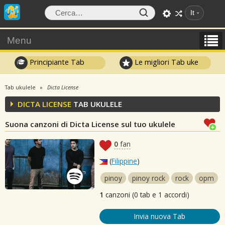
It
Menu
Principiante Tab
Le migliori Tab uke
Tab ukulele
Dicta License
DICTA LICENSE
TAB UKULELE
Suona canzoni di Dicta License sul tuo ukulele
0
fan
(
Filippine
)
pinoy
pinoy rock
rock
opm
1
canzoni (0 tab e 1 accordi)
Invia nuova Tab