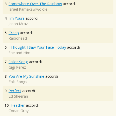
3.
Somewhere Over The Rainbow
accordi
Israel Kamakawiwo'ole
4.
I'm Yours
accordi
Jason Mraz
5.
Creep
accordi
Radiohead
6.
I Thought I Saw Your Face Today
accordi
She and Him
7.
Sailor Song
accordi
Gigi Perez
8.
You Are My Sunshine
accordi
Folk Songs
9.
Perfect
accordi
Ed Sheeran
10.
Heather
accordi
Conan Gray