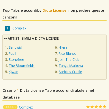
Top Tabs e accordiby
Dicta License
, non perdere queste
canzoni!
Complex
ARTISTI SIMILI A DICTA LICENSE
Sandwich
Hilera
Pupil
Rico Blanco
Stonefree
Join The Club
The Bloomfields
Tanya Markova
Kjwan
Barbie's Cradle
Ci sono
1
Dicta License
Tab e accordi di ukulele nel
database
CHORDS
Complex