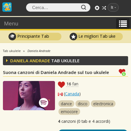
It
Menu
Principiante Tab
Le migliori Tab uke
Tab ukulele
Daniela Andrade
DANIELA ANDRADE
TAB UKULELE
Suona canzoni di Daniela Andrade sul tuo ukulele
16
fan
(
Canada
)
dance
disco
electronica
emocore
4
canzoni (0 tab e 4 accordi)