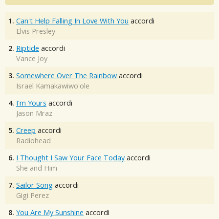
1.
Can't Help Falling In Love With You
accordi
Elvis Presley
2.
Riptide
accordi
Vance Joy
3.
Somewhere Over The Rainbow
accordi
Israel Kamakawiwo'ole
4.
I'm Yours
accordi
Jason Mraz
5.
Creep
accordi
Radiohead
6.
I Thought I Saw Your Face Today
accordi
She and Him
7.
Sailor Song
accordi
Gigi Perez
8.
You Are My Sunshine
accordi