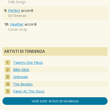
Folk Songs
9.
Perfect
accordi
Ed Sheeran
10.
Heather
accordi
Conan Gray
ARTISTI DI TENDENZA
Twenty One Pilots
Billie Eilish
Unknown
The Beatles
Panic! At The Disco
Vedi tutti: Artisti di tendenza