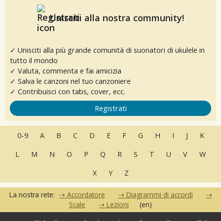
Unisciti alla nostra community!
✓ Unisciti alla più grande comunità di suonatori di ukulele in
tutto il mondo
✓ Valuta, commenta e fai amicizia
✓ Salva le canzoni nel tuo canzoniere
✓ Contribuisci con tabs, cover, ecc.
Registrati
0-9
A
B
C
D
E
F
G
H
I
J
K
L
M
N
O
P
Q
R
S
T
U
V
W
X
Y
Z
La nostra rete:
Accordatore
Diagrammi di accordi
Scale
Lezioni
(en)