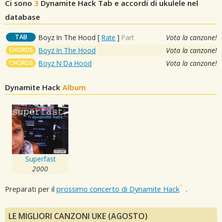
Ci sono
3
Dynamite Hack
Tab e accordi di ukulele nel
database
TAB
Boyz In The Hood
[
Rate
]
Part
Vota la canzone!
CHORDS
Boyz In The Hood
Vota la canzone!
CHORDS
Boyz N Da Hood
Vota la canzone!
Dynamite Hack
Album
Superfast
2000
Preparati per il
prossimo concerto di Dynamite Hack
.
LE MIGLIORI CANZONI UKE (AGOSTO)