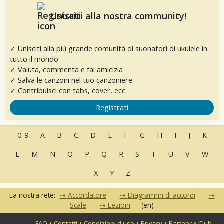
Unisciti alla nostra community!
✓ Unisciti alla più grande comunità di suonatori di ukulele in
tutto il mondo
✓ Valuta, commenta e fai amicizia
✓ Salva le canzoni nel tuo canzoniere
✓ Contribuisci con tabs, cover, ecc.
Registrati
0-9
A
B
C
D
E
F
G
H
I
J
K
L
M
N
O
P
Q
R
S
T
U
V
W
X
Y
Z
La nostra rete:
Accordatore
Diagrammi di accordi
Scale
Lezioni
(en)
•
•
•
•
•
FAQ
Contatti
Condizioni d'uso
Privacy
Partner
Club