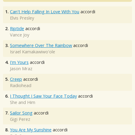
1.
Can't Help Falling In Love With You
accordi
Elvis Presley
2.
Riptide
accordi
Vance Joy
3.
Somewhere Over The Rainbow
accordi
Israel Kamakawiwo'ole
4.
I'm Yours
accordi
Jason Mraz
5.
Creep
accordi
Radiohead
6.
I Thought I Saw Your Face Today
accordi
She and Him
7.
Sailor Song
accordi
Gigi Perez
8.
You Are My Sunshine
accordi