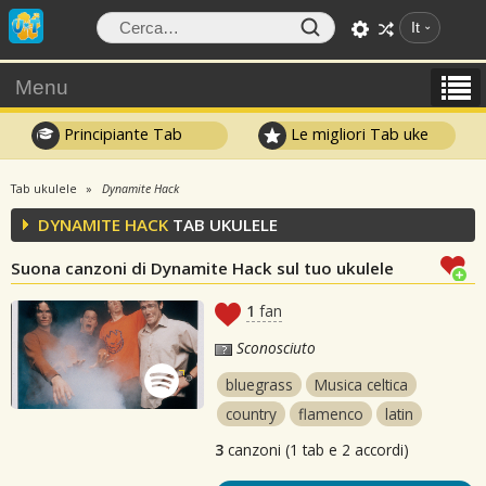
It
Menu
Principiante Tab
Le migliori Tab uke
Tab ukulele
Dynamite Hack
DYNAMITE HACK
TAB UKULELE
Suona canzoni di Dynamite Hack sul tuo ukulele
1
fan
Sconosciuto
bluegrass
Musica celtica
country
flamenco
latin
3
canzoni (1 tab e 2 accordi)