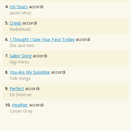
4.
I'm Yours
accordi
Jason Mraz
5.
Creep
accordi
Radiohead
6.
I Thought I Saw Your Face Today
accordi
She and Him
7.
Sailor Song
accordi
Gigi Perez
8.
You Are My Sunshine
accordi
Folk Songs
9.
Perfect
accordi
Ed Sheeran
10.
Heather
accordi
Conan Gray