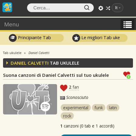
It
Menu
Principiante Tab
Le migliori Tab uke
Tab ukulele
Daniel Calvetti
DANIEL CALVETTI
TAB UKULELE
Suona canzoni di Daniel Calvetti sul tuo ukulele
2
fan
Sconosciuto
experimental
funk
latin
rock
1
canzoni (0 tab e 1 accordi)