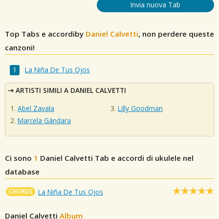
Invia nuova Tab
Top Tabs e accordiby
Daniel Calvetti
, non perdere queste
canzoni!
La Niña De Tus Ojos
ARTISTI SIMILI A DANIEL CALVETTI
Abel Zavala
Lilly Goodman
Marcela Gándara
Ci sono
1
Daniel Calvetti
Tab e accordi di ukulele nel
database
CHORDS
La Niña De Tus Ojos
Daniel Calvetti
Album