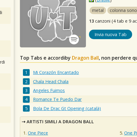
metal
colonna sono
i
13
canzoni (4 tab e 9 ac
Invia nuova Tab
Top Tabs e accordiby
Dragon Ball
, non perdere q
rdi
Mi Corazón Encantado
Chala Head Chala
Angeles Fuimos
Romance Te Puedo Dar
Bola De Drac Gt Opening (català)
ARTISTI SIMILI A DRAGON BALL
One Piece
One P