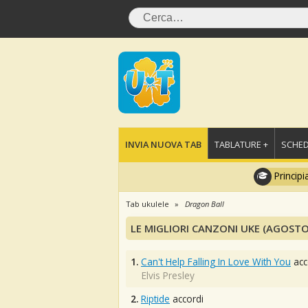
INVIA NUOVA TAB
TABLATURE +
SCHED
Principi
Tab ukulele
Dragon Ball
LE MIGLIORI CANZONI UKE (AGOSTO
1.
Can't Help Falling In Love With You
acc
Elvis Presley
2.
Riptide
accordi