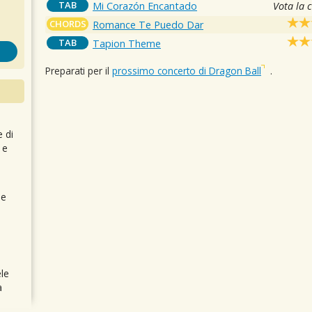
TAB
Mi Corazón Encantado
Vota la 
CHORDS
Romance Te Puedo Dar
TAB
Tapion Theme
Preparati per il
prossimo concerto di Dragon Ball
.
e di
 e
 e
le
a