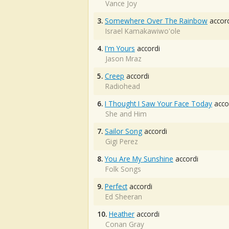
Vance Joy
3.
Somewhere Over The Rainbow
accord
Israel Kamakawiwo'ole
4.
I'm Yours
accordi
Jason Mraz
5.
Creep
accordi
Radiohead
6.
I Thought I Saw Your Face Today
acco
She and Him
7.
Sailor Song
accordi
Gigi Perez
8.
You Are My Sunshine
accordi
Folk Songs
9.
Perfect
accordi
Ed Sheeran
10.
Heather
accordi
Conan Gray