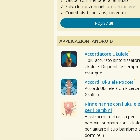
✓ Valuta, commenta e fai amicizia
✓ Salva le canzoni nel tuo canzoniere
✓ Contribuisci con tabs, cover, ecc.
Registrati
APPLICAZIONI ANDROID
Accordatore Ukulele
Il più accurato sintonizzator
Ukulele. Disponibile sempre
ovunque.
Accordi Ukulele Pocket
Accordi Ukulele Con Ricerca
Grafico
Ninne nanne con l'ukulele
per i bambini
Filastrocche e musica per
bambini suonata con l'Ukule
per aiutare il suo bambino 
dormire :)