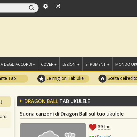
A DEGLI ACCORDI +
COVER +
LEZIONI +
STRUMENTI +
MONDO UKU
ante Tab
Le migliori Tab uke
Scelta dell'edit
DRAGON BALL
TAB UKULELE
)
Suona canzoni di Dragon Ball sul tuo ukulele
ordi
39
fan
(
Brasile
)