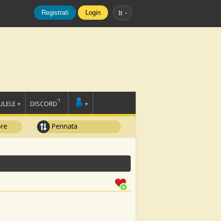
Registrati
Login
It
LELE +
DISCORD
+
ore
Pennata