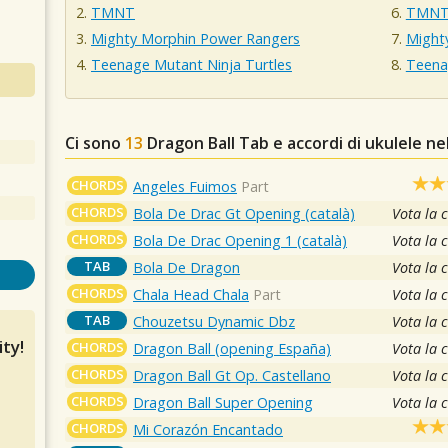
TMNT
TMN
Mighty Morphin Power Rangers
Might
Teenage Mutant Ninja Turtles
Teena
Ci sono
13
Dragon Ball
Tab e accordi di ukulele n
CHORDS
Angeles Fuimos
Part
CHORDS
Bola De Drac Gt Opening (català)
Vota la 
CHORDS
Bola De Drac Opening 1 (català)
Vota la 
TAB
Bola De Dragon
Vota la 
CHORDS
Chala Head Chala
Part
Vota la 
TAB
Chouzetsu Dynamic Dbz
Vota la 
ty!
CHORDS
Dragon Ball (opening España)
Vota la 
CHORDS
Dragon Ball Gt Op. Castellano
Vota la 
CHORDS
Dragon Ball Super Opening
Vota la 
CHORDS
Mi Corazón Encantado