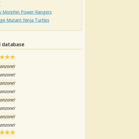
T
y Morphin Power Rangers
ge Mutant Ninja Turtles
el database
canzone!
canzone!
canzone!
canzone!
canzone!
canzone!
canzone!
canzone!