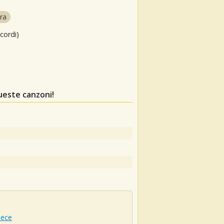
ra
cordi)
ueste canzoni!
iece