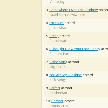
Vance Joy
3.
Somewhere Over The Rainbow
accord
Israel Kamakawiwo'ole
4.
I'm Yours
accordi
Jason Mraz
5.
Creep
accordi
Radiohead
6.
I Thought I Saw Your Face Today
acco
She and Him
7.
Sailor Song
accordi
Gigi Perez
8.
You Are My Sunshine
accordi
Folk Songs
9.
Perfect
accordi
Ed Sheeran
10.
Heather
accordi
Conan Gray