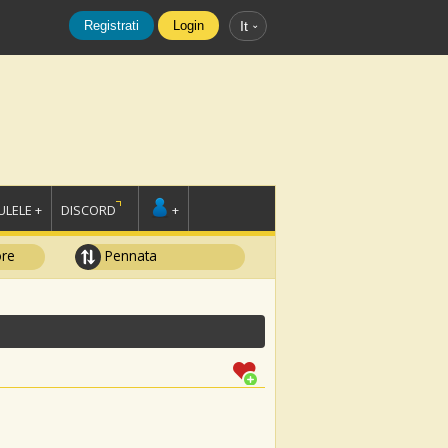
Registrati
Login
It
LELE +
DISCORD
+
ore
Pennata