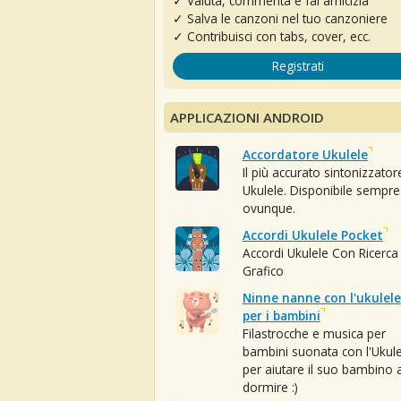
✓ Valuta, commenta e fai amicizia
✓ Salva le canzoni nel tuo canzoniere
✓ Contribuisci con tabs, cover, ecc.
Registrati
APPLICAZIONI ANDROID
Accordatore Ukulele
Il più accurato sintonizzator
Ukulele. Disponibile sempre
ovunque.
Accordi Ukulele Pocket
Accordi Ukulele Con Ricerca
Grafico
Ninne nanne con l'ukulele
per i bambini
Filastrocche e musica per
bambini suonata con l'Ukule
per aiutare il suo bambino 
dormire :)