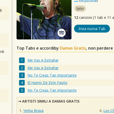
latin
i
12
canzoni (1 tab e 11 a
Invia nuova Tab
Top Tabs e accordiby
Damas Gratis
, non perdere
rdi
Me Vas A Extrañar
Me Vas A Extrañar
No Te Creas Tan Importante
El Humo De Este Fasito
No Te Creas Tan Importante
ARTISTI SIMILI A DAMAS GRATIS
Yerba Brava
Los C