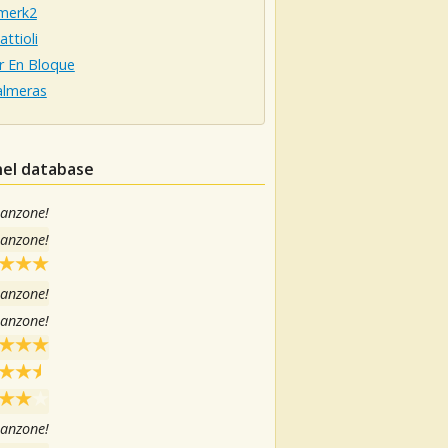
merk2
ttioli
r En Bloque
almeras
nel database
canzone!
canzone!
canzone!
canzone!
canzone!