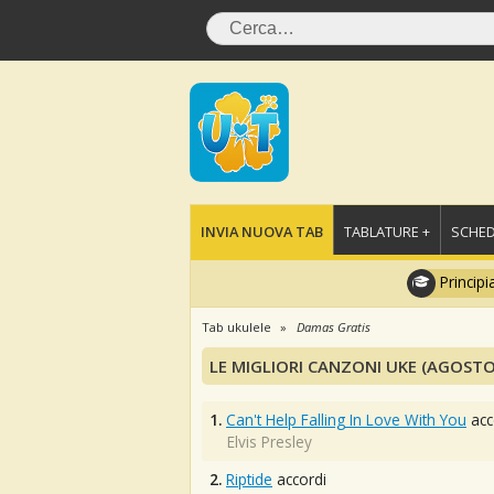
INVIA NUOVA TAB
TABLATURE +
SCHED
Principi
Tab ukulele
Damas Gratis
LE MIGLIORI CANZONI UKE (AGOSTO
1.
Can't Help Falling In Love With You
acc
Elvis Presley
2.
Riptide
accordi