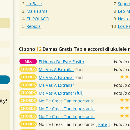
La Base
Super
Mala Fama
Leo Ma
EL POLACO
Nesto
Repiola
Los P
Ci sono
12
Damas Gratis
Tab e accordi di ukulele 
MIX
El Humo De Este Fasito
Vota la 
CHORDS
Me Vas A Extrañar
Part
Vota la 
CHORDS
Me Vas A Extrañar
Part
CHORDS
Me Vas A Extrañar
Vota la 
CHORDS
Me Vas A Extrañar (full)
Vota la 
ty!
CHORDS
No Te Creas Tan Importante
CHORDS
No Te Creas Tan Importante
CHORDS
No Te Creas Tan Importante
CHORDS
No Te Creas Tan Importante
[
Rate
]
Vota la 