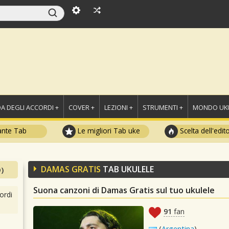
A DEGLI ACCORDI +
COVER +
LEZIONI +
STRUMENTI +
MONDO UKU
ante Tab
Le migliori Tab uke
Scelta dell'edit
DAMAS GRATIS
TAB UKULELE
)
Suona canzoni di Damas Gratis sul tuo ukulele
ordi
91
fan
(
Argentina
)