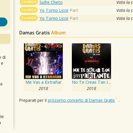
CHORDS
Sufre Cheto
Vota la 
CHORDS
Yo Tomo Licor
Part
Vota la 
CHORDS
Yo Tomo Licor
Part
Vota la 
Damas Gratis
Album
e di
 e
Me Vas a Extrañar
No Te Creas Tan Importante
 e
2018
2018
Preparati per il
prossimo concerto di Damas Gratis
.
le
a