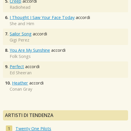
5.
Creep
accordi
Radiohead
6.
I Thought I Saw Your Face Today
accordi
She and Him
7.
Sailor Song
accordi
Gigi Perez
8.
You Are My Sunshine
accordi
Folk Songs
9.
Perfect
accordi
Ed Sheeran
10.
Heather
accordi
Conan Gray
ARTISTI DI TENDENZA
Twenty One Pilots