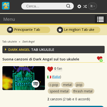
It
Menu
Principiante Tab
Le migliori Tab uke
Tab ukulele
Dark Angel
DARK ANGEL
TAB UKULELE
Suona canzoni di Dark Angel sul tuo ukulele
0
fan
(
Italia
)
c-pop
metal
pop
speed metal
thrash metal
2
canzoni (2 tab e 0 accordi)