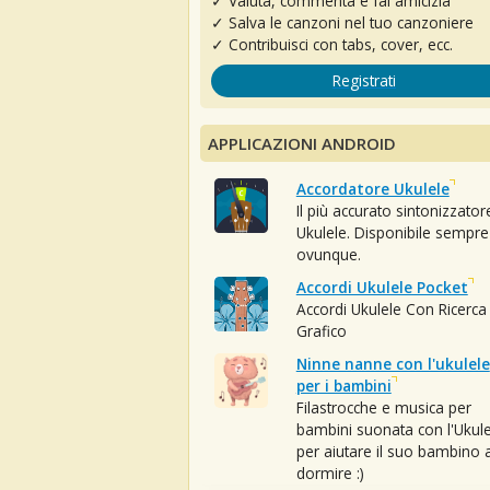
✓ Valuta, commenta e fai amicizia
✓ Salva le canzoni nel tuo canzoniere
✓ Contribuisci con tabs, cover, ecc.
Registrati
APPLICAZIONI ANDROID
Accordatore Ukulele
Il più accurato sintonizzator
Ukulele. Disponibile sempre
ovunque.
Accordi Ukulele Pocket
Accordi Ukulele Con Ricerca
Grafico
Ninne nanne con l'ukulele
per i bambini
Filastrocche e musica per
bambini suonata con l'Ukule
per aiutare il suo bambino 
dormire :)