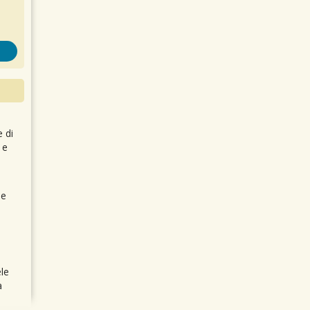
e di
 e
 e
le
a