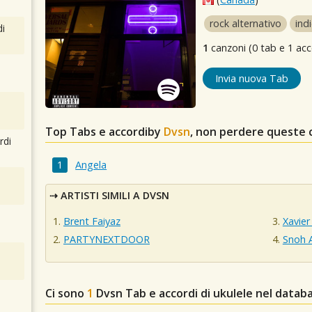
rock alternativo
ind
i
1
canzoni (0 tab e 1 acc
Invia nuova Tab
Top Tabs e accordiby
Dvsn
, non perdere queste 
rdi
Angela
ARTISTI SIMILI A DVSN
Brent Faiyaz
Xavie
PARTYNEXTDOOR
Snoh 
Ci sono
1
Dvsn
Tab e accordi di ukulele nel datab