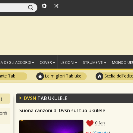
A DEGLI ACCORDI +
COVER +
LEZIONI +
STRUMENTI +
MONDO UKU
ante Tab
Le migliori Tab uke
Scelta dell'edit
DVSN
TAB UKULELE
)
Suona canzoni di Dvsn sul tuo ukulele
ordi
0
fan
(
Canada
)