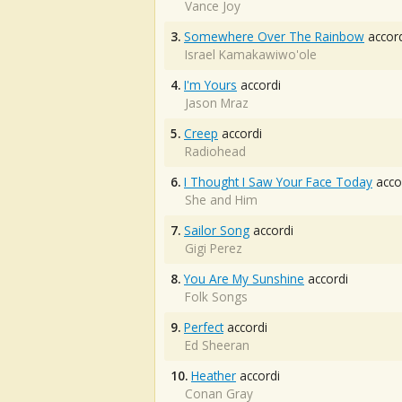
Vance Joy
3.
Somewhere Over The Rainbow
accord
Israel Kamakawiwo'ole
4.
I'm Yours
accordi
Jason Mraz
5.
Creep
accordi
Radiohead
6.
I Thought I Saw Your Face Today
acco
She and Him
7.
Sailor Song
accordi
Gigi Perez
8.
You Are My Sunshine
accordi
Folk Songs
9.
Perfect
accordi
Ed Sheeran
10.
Heather
accordi
Conan Gray