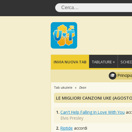
INVIA NUOVA TAB
TABLATURE +
SCHED
Principi
Tab ukulele
Dvsn
LE MIGLIORI CANZONI UKE (AGOSTO
1.
Can't Help Falling In Love With You
acc
Elvis Presley
2.
Riptide
accordi