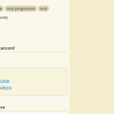
ie
rock progressivo
rock
ordi)
canzoni!
r Omär
Aalegra
ase