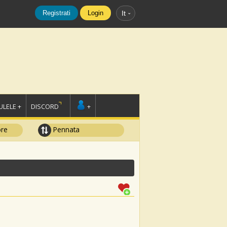
Registrati
Login
It
LELE +
DISCORD
+
ore
Pennata