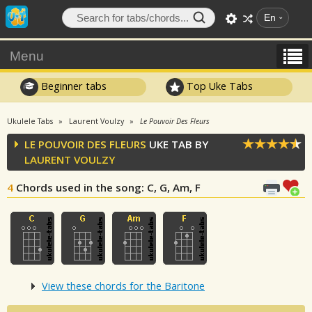
En
Menu
Beginner tabs
Top Uke Tabs
Ukulele Tabs
Laurent Voulzy
Le Pouvoir Des Fleurs
LE POUVOIR DES FLEURS
UKE TAB BY
LAURENT VOULZY
4
Chords used in the song
: C, G, Am, F
View these chords for the Baritone