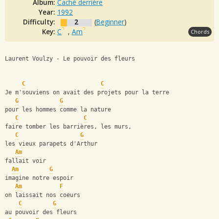
Album:
Caché derrière
Year:
1992
Difficulty:
2
(
Beginner
)
Key:
C
,
Am
Chords
Laurent Voulzy - Le pouvoir des fleurs
C
C
Je m'souviens on avait des projets pour la terre
G
G
pour les hommes comme la nature
C
C
faire tomber les barrières, les murs,
C
G
les vieux parapets d'Arthur
Am
fallait voir
Am
G
imagine notre espoir
Am
F
on laissait nos coeurs
C
G
au pouvoir des fleurs