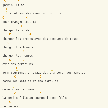
C
F
jasmin, lilas,
F
G
c'étaient nos divisions nos soldats
G
C
pour changer tout ça
C
F
changer le monde
F
G
changer les choses avec des bouquets de roses
C
F
changer les femmes
F
G
changer les hommes
G
C
avec des géraniums
C
C
je m'souviens, on avait des chansons, des paroles
G
G
comme des pétales et des corolles
C
qu'écoutait en rêvant
C
G
la petite fille au tourne-disque folle
C
le parfum