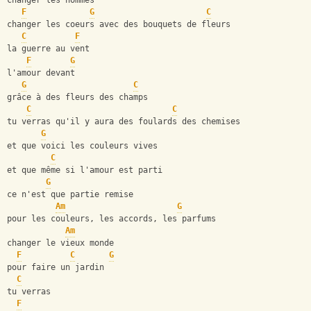
changer les hommes 
F
G
C
changer les coeurs avec des bouquets de fleurs
C
F
la guerre au vent
F
G
l'amour devant
G
C
grâce à des fleurs des champs
C
C
tu verras qu'il y aura des foulards des chemises
G
et que voici les couleurs vives
C
et que même si l'amour est parti
G
ce n'est que partie remise
Am
G
pour les couleurs, les accords, les parfums
Am
changer le vieux monde
F
C
G
pour faire un jardin
C
tu verras
F