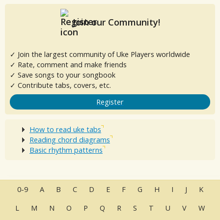
Join our Community!
✓ Join the largest community of Uke Players worldwide
✓ Rate, comment and make friends
✓ Save songs to your songbook
✓ Contribute tabs, covers, etc.
Register
How to read uke tabs
Reading chord diagrams
Basic rhythm patterns
0-9
A
B
C
D
E
F
G
H
I
J
K
L
M
N
O
P
Q
R
S
T
U
V
W