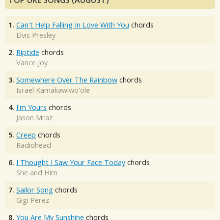
TOP UKE SONGS (AUGUST)
1.
Can't Help Falling In Love With You
chords
Elvis Presley
2.
Riptide
chords
Vance Joy
3.
Somewhere Over The Rainbow
chords
Israel Kamakawiwo'ole
4.
I'm Yours
chords
Jason Mraz
5.
Creep
chords
Radiohead
6.
I Thought I Saw Your Face Today
chords
She and Him
7.
Sailor Song
chords
Gigi Perez
8.
You Are My Sunshine
chords