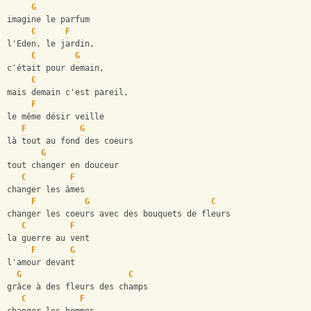
G
imagine le parfum
C
F
l'Eden, le jardin,
C
G
c'était pour demain,
C
mais demain c'est pareil,
F
le même désir veille
F
G
là tout au fond des coeurs
G
tout changer en douceur
C
F
changer les âmes
F
G
C
changer les coeurs avec des bouquets de fleurs
C
F
la guerre au vent
F
G
l'amour devant
G
C
grâce à des fleurs des champs
C
F