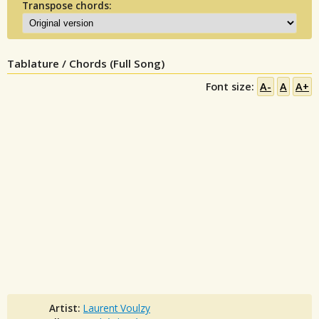
Transpose chords:
Tablature / Chords (Full Song)
Font size:
A-
A
A+
Artist:
Laurent Voulzy