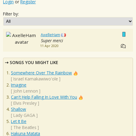
Login
or
Register
Filter by:
AxelleHam
Super merci
11 Apr 2020
SONGS YOU MIGHT LIKE
Somewhere Over The Rainbow
[
Israel Kamakawiwo'ole
]
Imagine
[
John Lennon
]
Can't Help Falling In Love With You
[
Elvis Presley
]
Shallow
[
Lady GAGA
]
Let It Be
[
The Beatles
]
Hakuna Matata