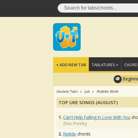
+ ADD NEW TAB
TABLATURES +
CHORDS
Beginne
Ukulele Tabs
Juli
Perfekte Welle
TOP UKE SONGS (AUGUST)
1.
Can't Help Falling In Love With You
cho
Elvis Presley
2.
Riptide
chords