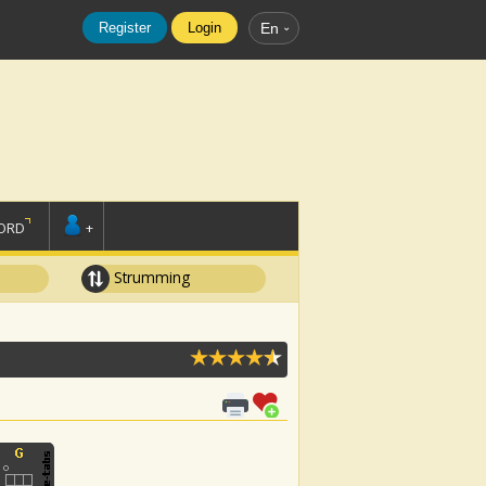
Register
Login
En
ORD
+
Strumming