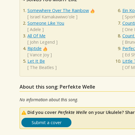
Somewhere Over The Rainbow
Ein K
[
Israel Kamakawiwo'ole
]
[
Sport
Someone Like You
Counti
[
Adele
]
[
One 
All Of Me
Count
[
John Legend
]
[
Brun
Riptide
Perfec
[
Vance Joy
]
[
Ed S
Let It Be
Little
[
The Beatles
]
[
Of M
About this song: Perfekte Welle
No information about this song.
Did you cover
Perfekte Welle
on your Ukulele? Shar
Submit a cover