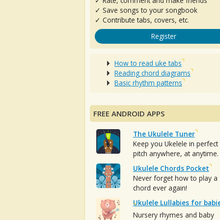
✓ Rate, comment and make friends
✓ Save songs to your songbook
✓ Contribute tabs, covers, etc.
Register
How to read uke tabs
Reading chord diagrams
Basic rhythm patterns
FREE ANDROID APPS
The Ukulele Tuner
Keep you Ukelele in perfect
pitch anywhere, at anytime.
Ukulele Chords Pocket
Never forget how to play a
chord ever again!
Ukulele Lullabies for babi
Nursery rhymes and baby