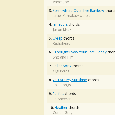
Vance Joy
3.
Somewhere Over The Rainbow
chord
Israel Kamakawiwo'ole
4.
I'm Yours
chords
Jason Mraz
5.
Creep
chords
Radiohead
6.
I Thought I Saw Your Face Today
chor
She and Him
7.
Sailor Song
chords
Gigi Perez
8.
You Are My Sunshine
chords
Folk Songs
9.
Perfect
chords
Ed Sheeran
10.
Heather
chords
Conan Gray