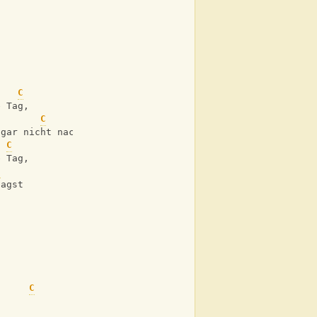
    
C
e Tag,
C
 gar nicht nach
C
e Tag,
C
sagst
C