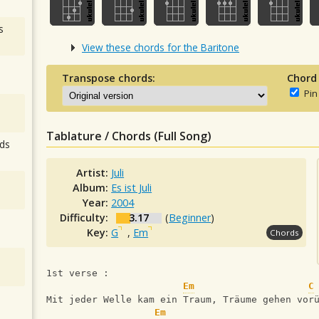
s
View these chords for the Baritone
Transpose chords:
Chord
Pin
Tablature / Chords (Full Song)
ds
Artist:
Juli
Album:
Es ist Juli
Year:
2004
Difficulty:
3.17
(
Beginner
)
Key:
G
,
Em
Chords
1st verse :
Em
C
Mit jeder Welle kam ein Traum, Träume gehen vor
Em