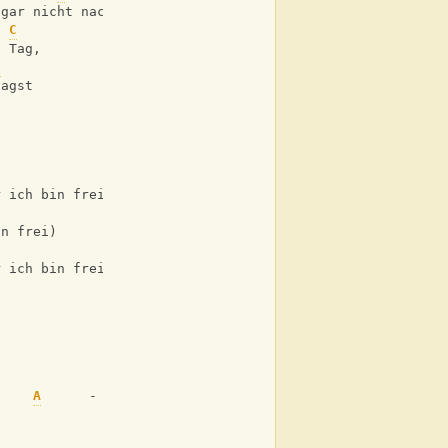
 gar nicht nach
C
e Tag,
C
sagst
r ich bin frei)
in frei)
r ich bin frei)
     
A
      -