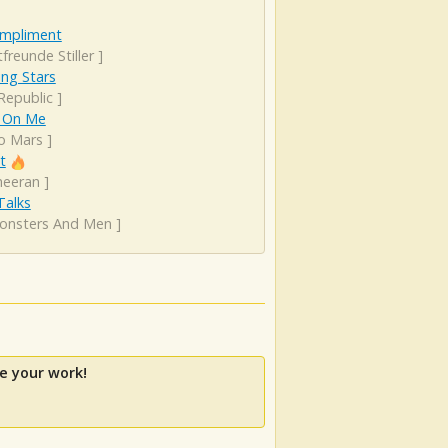
ompliment
freunde Stiller
]
ng Stars
Republic
]
 On Me
o Mars
]
t
heeran
]
 Talks
onsters And Men
]
e your work!