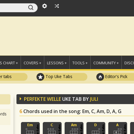
 CHART +
COVERS +
LESSONS +
TOOLS +
COMMUNITY +
DISC
r tabs
Top Uke Tabs
Editor's Pick
PERFEKTE WELLE
UKE TAB BY
JULI
6
Chords used in the song
: Em, C, Am, D, A, G
rds