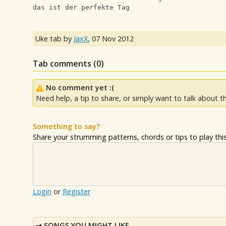
das ist der perfekte Tag
Uke tab by
JaxX
,
07 Nov 2012
Tab comments (
0
)
No comment yet :(
Need help, a tip to share, or simply want to talk about th
Something to say?
Share your strumming patterns, chords or tips to play this 
Login
or
Register
SONGS YOU MIGHT LIKE