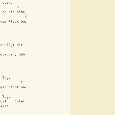
n über,
D
ß es sie gibt,
C
 vom Fleck bewegt
C
 schlägt dir ins Gesicht,
C
        (x)
 glauben, daß sie bricht
C
e Tag,
C
 gar nicht nach
C
e Tag,
(Cx)    
C
>let ring    (
C
)
sagst