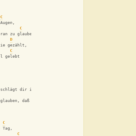
C
 Augen,
C
dran zu glauben,
D
nie gezählt,
C
ll gelebt
C
 schlägt dir ins Gesicht,
C
        (x)
 glauben, daß sie bricht
C
e Tag,
C