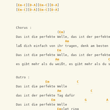
[
Em
-
C
][
D
-
A
][
Em
-
C
][
D
-
A
]
[
Em
-
C
][
D
-
A
][
Em
-
C
][
D
-
A
]
Chorus :
                     (
Em
)                      
Das ist die perfekte Welle, das ist der perfekt
Am
laß dich einfach von ihr tragen, denk am besten
Em
Das ist die perfekte Welle, das ist der perfekt
Am
es gibt mehr als du weißt, es gibt mehr als du 
Outro :
Em
C
Das ist die perfekte Welle
Am
C
das ist der perfekte Tag dafür
Em
G
A
Das ist die perfekte Welle
Em
>let ring