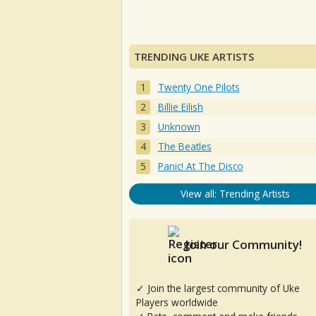
TRENDING UKE ARTISTS
Twenty One Pilots
Billie Eilish
Unknown
The Beatles
Panic! At The Disco
View all: Trending Artists
Join our Community!
✓ Join the largest community of Uke
Players worldwide