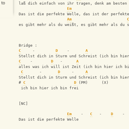
 to
laß dich einfach von ihr tragen, denk am besten
Em
Das ist die perfekte Welle, das ist der perfekt
Am
es gibt mehr als du weißt, es gibt mehr als du 
Bridge :
C
     -         
D
    -       
A
Stellst dich in Sturm und Schreist (ich bin hie
C
    -        
D
   -      
A
alles was ich will ist Zeit (ich bin hier ich b
C
       -       
D
     -     
A
Stellst dich in Sturm und Schreist (ich bin hie
# 
C
D
 (PM)      (X)
 ich bin hier ich bin frei
[NC]
Em
    -   
C
   -    
D
    - 
Das ist die perfekte Welle