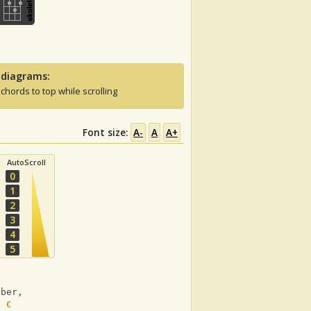
 diagrams:
 chords to top while scrolling
Font size:
A-
A
A+
AutoScroll
0
1
2
3
4
5
über,
C