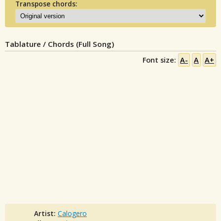
Transpose chords:
Tablature / Chords (Full Song)
Font size:
A-
A
A+
Artist:
Calogero