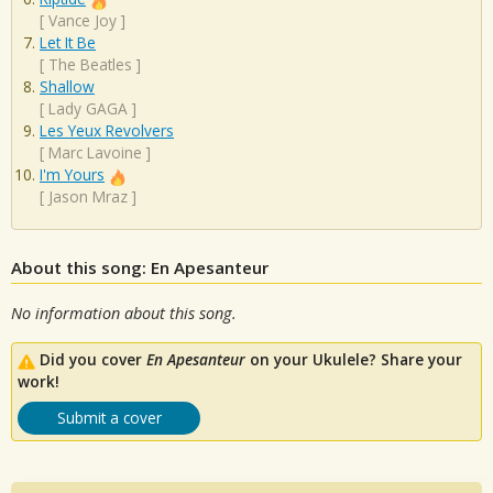
[
Vance Joy
]
Let It Be
[
The Beatles
]
Shallow
[
Lady GAGA
]
Les Yeux Revolvers
[
Marc Lavoine
]
I'm Yours
[
Jason Mraz
]
About this song: En Apesanteur
No information about this song.
Did you cover
En Apesanteur
on your Ukulele? Share your
work!
Submit a cover