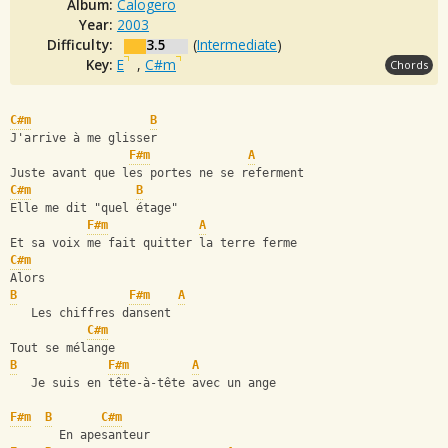
Album:
Calogero
Year:
2003
Difficulty:
3.5
(
Intermediate
)
Key:
E
,
C#m
Chords
C#m
B
J'arrive à me glisser
F#m
A
Juste avant que les portes ne se referment
C#m
B
Elle me dit "quel étage"
F#m
A
Et sa voix me fait quitter la terre ferme
C#m
Alors
B
F#m
A
   Les chiffres dansent
C#m
Tout se mélange
B
F#m
A
   Je suis en tête-à-tête avec un ange
F#m
B
C#m
       En apesanteur