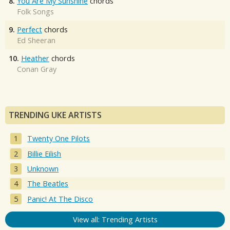
8.
You Are My Sunshine
chords
Folk Songs
9.
Perfect
chords
Ed Sheeran
10.
Heather
chords
Conan Gray
TRENDING UKE ARTISTS
Twenty One Pilots
Billie Eilish
Unknown
The Beatles
Panic! At The Disco
View all: Trending Artists