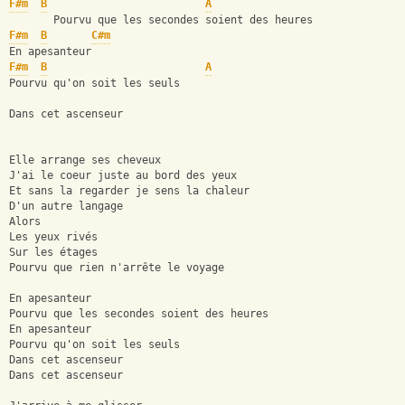
F#m
B
A
       Pourvu que les secondes soient des heures
F#m
B
C#m
En apesanteur
F#m
B
A
Pourvu qu'on soit les seuls
Dans cet ascenseur
Elle arrange ses cheveux
J'ai le coeur juste au bord des yeux
Et sans la regarder je sens la chaleur
D'un autre langage
Alors
Les yeux rivés
Sur les étages
Pourvu que rien n'arrête le voyage
En apesanteur
Pourvu que les secondes soient des heures
En apesanteur
Pourvu qu'on soit les seuls
Dans cet ascenseur
Dans cet ascenseur