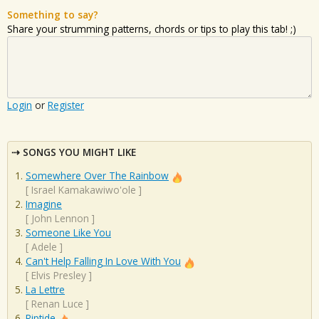
Something to say?
Share your strumming patterns, chords or tips to play this tab! ;)
Login
or
Register
SONGS YOU MIGHT LIKE
Somewhere Over The Rainbow
[
Israel Kamakawiwo'ole
]
Imagine
[
John Lennon
]
Someone Like You
[
Adele
]
Can't Help Falling In Love With You
[
Elvis Presley
]
La Lettre
[
Renan Luce
]
Riptide