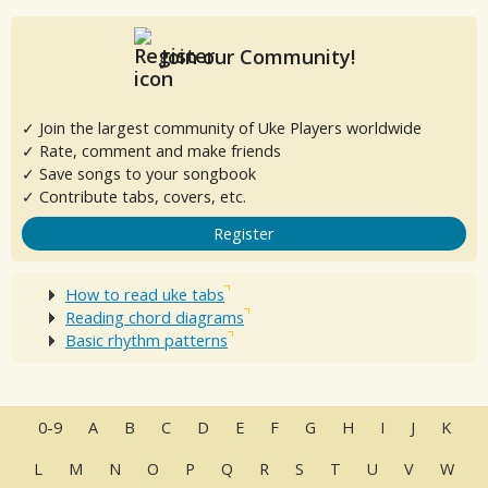
Join our Community!
✓ Join the largest community of Uke Players worldwide
✓ Rate, comment and make friends
✓ Save songs to your songbook
✓ Contribute tabs, covers, etc.
Register
How to read uke tabs
Reading chord diagrams
Basic rhythm patterns
0-9
A
B
C
D
E
F
G
H
I
J
K
L
M
N
O
P
Q
R
S
T
U
V
W