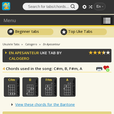
En
Menu
Beginner tabs
Top Uke Tabs
Ukulele Tabs
Calogero
En Apesanteur
EN APESANTEUR
UKE TAB BY
CALOGERO
4
Chords used in the song
: C#m, B, F#m, A
View these chords for the Baritone