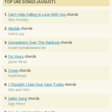
TOP UKE SONGS (AUGUST)
1.
Can't Help Falling In Love With You
chords
Elvis Presley
2.
Riptide
chords
Vance Joy
3.
Somewhere Over The Rainbow
chords
Israel Kamakawiwo'ole
4.
I'm Yours
chords
Jason Mraz
5.
Creep
chords
Radiohead
6.
I Thought I Saw Your Face Today
chords
She and Him
7.
Sailor Song
chords
Gigi Perez