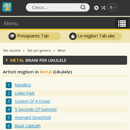
It
Menu
Principiante Tab
Le migliori Tab uke
Tab ukulele
Tab per genere
Metal
METAL
BRANI PER UKULELE
Artisti migliori in
Metal
(Ukulele)
Metallica
Linkin Park
System Of A Down
5 Seconds Of Summer
Avenged Sevenfold
Black Sabbath