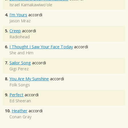
Israel Kamakawiwo'ole
4.
I'm Yours
accordi
Jason Mraz
5.
Creep
accordi
Radiohead
6.
I Thought I Saw Your Face Today
accordi
She and Him
7.
Sailor Song
accordi
Gigi Perez
8.
You Are My Sunshine
accordi
Folk Songs
9.
Perfect
accordi
Ed Sheeran
10.
Heather
accordi
Conan Gray