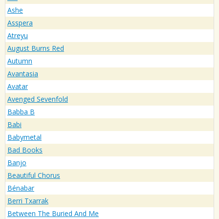
Ashe
Asspera
Atreyu
August Burns Red
Autumn
Avantasia
Avatar
Avenged Sevenfold
Babba B
Babi
Babymetal
Bad Books
Banjo
Beautiful Chorus
Bénabar
Berri Txarrak
Between The Buried And Me