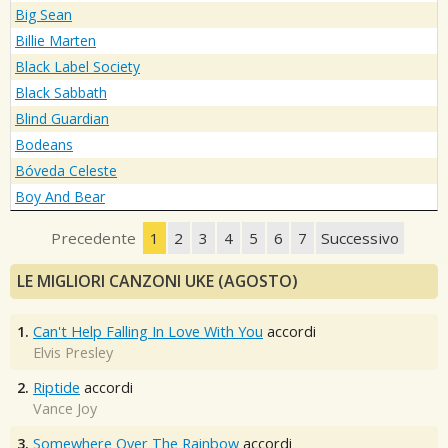
Big Sean
Billie Marten
Black Label Society
Black Sabbath
Blind Guardian
Bodeans
Bóveda Celeste
Boy And Bear
Precedente
1
2
3
4
5
6
7
Successivo
LE MIGLIORI CANZONI UKE (AGOSTO)
1.
Can't Help Falling In Love With You
accordi
Elvis Presley
2.
Riptide
accordi
Vance Joy
3.
Somewhere Over The Rainbow
accordi