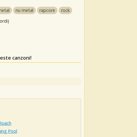
metal
nu metal
rapcore
rock
ordi)
este canzoni!
Roach
ing Pool