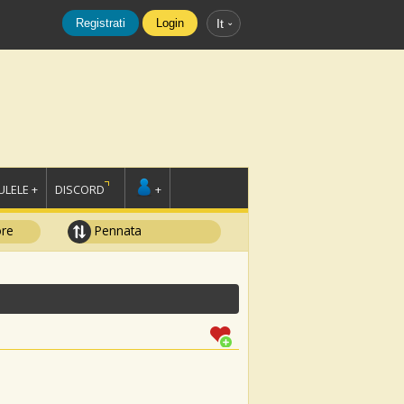
Registrati
Login
It
LELE +
DISCORD
+
ore
Pennata