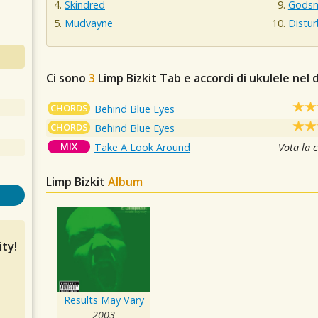
Skindred
Gods
Mudvayne
Distu
Ci sono
3
Limp Bizkit
Tab e accordi di ukulele nel
CHORDS
Behind Blue Eyes
CHORDS
Behind Blue Eyes
MIX
Take A Look Around
Vota la 
Limp Bizkit
Album
ty!
Results May Vary
2003