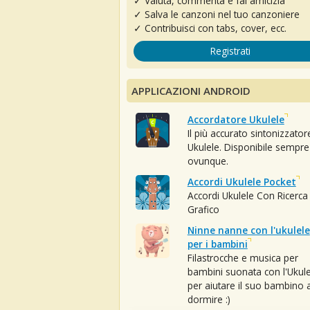
✓ Valuta, commenta e fai amicizia
✓ Salva le canzoni nel tuo canzoniere
✓ Contribuisci con tabs, cover, ecc.
Registrati
APPLICAZIONI ANDROID
Accordatore Ukulele
Il più accurato sintonizzator
Ukulele. Disponibile sempre
ovunque.
Accordi Ukulele Pocket
Accordi Ukulele Con Ricerca
Grafico
Ninne nanne con l'ukulele
per i bambini
Filastrocche e musica per
bambini suonata con l'Ukule
per aiutare il suo bambino 
dormire :)