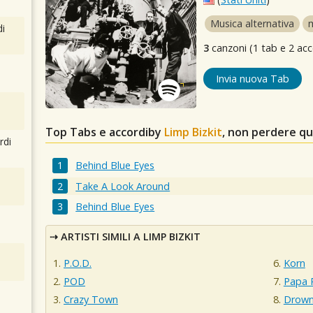
Musica alternativa
i
3
canzoni (1 tab e 2 acc
Invia nuova Tab
Top Tabs e accordiby
Limp Bizkit
, non perdere qu
rdi
Behind Blue Eyes
Take A Look Around
Behind Blue Eyes
ARTISTI SIMILI A LIMP BIZKIT
P.O.D.
Korn
POD
Papa 
Crazy Town
Drown