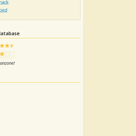
mack
rbed
 database
canzone!