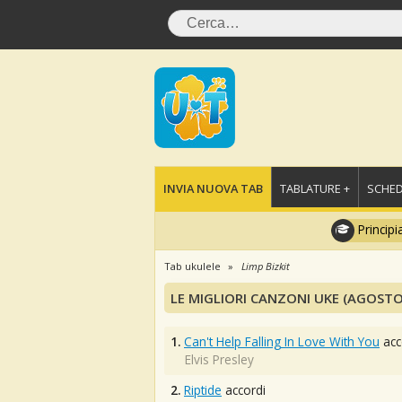
INVIA NUOVA TAB
TABLATURE +
SCHED
Principi
Tab ukulele
Limp Bizkit
LE MIGLIORI CANZONI UKE (AGOSTO
1.
Can't Help Falling In Love With You
acc
Elvis Presley
2.
Riptide
accordi