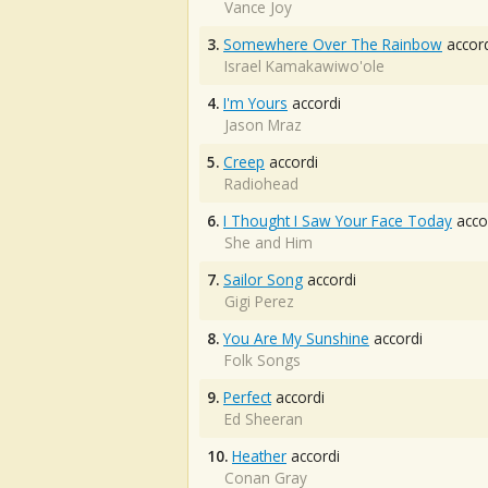
Vance Joy
3.
Somewhere Over The Rainbow
accord
Israel Kamakawiwo'ole
4.
I'm Yours
accordi
Jason Mraz
5.
Creep
accordi
Radiohead
6.
I Thought I Saw Your Face Today
acco
She and Him
7.
Sailor Song
accordi
Gigi Perez
8.
You Are My Sunshine
accordi
Folk Songs
9.
Perfect
accordi
Ed Sheeran
10.
Heather
accordi
Conan Gray