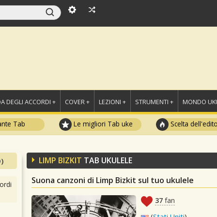
A DEGLI ACCORDI +
COVER +
LEZIONI +
STRUMENTI +
MONDO UKU
ante Tab
Le migliori Tab uke
Scelta dell'edit
LIMP BIZKIT
TAB UKULELE
)
Suona canzoni di Limp Bizkit sul tuo ukulele
ordi
37
fan
(
Stati Uniti
)