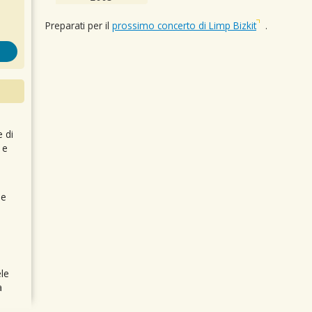
Preparati per il
prossimo concerto di Limp Bizkit
.
e di
 e
 e
le
a