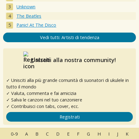
Unknown
The Beatles
Panic! At The Disco
Vedi tutti: Artisti di tendenza
Unisciti alla nostra community!
✓ Unisciti alla più grande comunità di suonatori di ukulele in
tutto il mondo
✓ Valuta, commenta e fai amicizia
✓ Salva le canzoni nel tuo canzoniere
✓ Contribuisci con tabs, cover, ecc.
Registrati
0-9
A
B
C
D
E
F
G
H
I
J
K