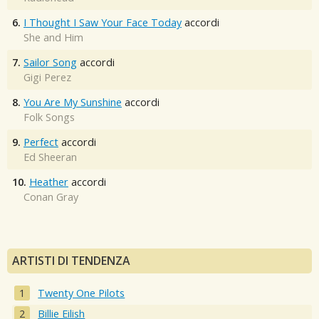
6.
I Thought I Saw Your Face Today
accordi
She and Him
7.
Sailor Song
accordi
Gigi Perez
8.
You Are My Sunshine
accordi
Folk Songs
9.
Perfect
accordi
Ed Sheeran
10.
Heather
accordi
Conan Gray
ARTISTI DI TENDENZA
Twenty One Pilots
Billie Eilish