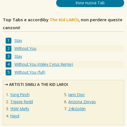
Invia nuova Tab
Top Tabs e accordiby
The Kid LAROI
, non perdere queste
canzoni!
Stay
Without You
Stay
Without You (miley Cyrus Remix)
Without You (full)
ARTISTI SIMILI A THE KID LAROI
Yung Pinch
Iann Dior
Trippie Redd
Arizona Zervas
YNW Melly
24kGoldn
Hayd