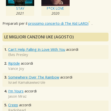
STAY
F*CK LOVE
2021
2020
Preparati per il
prossimo concerto di The Kid LAROI
.
LE MIGLIORI CANZONI UKE (AGOSTO)
1.
Can't Help Falling In Love With You
accordi
Elvis Presley
2.
Riptide
accordi
Vance Joy
3.
Somewhere Over The Rainbow
accordi
Israel Kamakawiwo'ole
4.
I'm Yours
accordi
Jason Mraz
5.
Creep
accordi
Radiohead