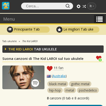
It
Menu
Principiante Tab
Le migliori Tab uke
Tab ukulele
The Kid LAROI
THE KID LAROI
TAB UKULELE
Suona canzoni di The Kid LAROI sul tuo ukulele
11
fan
(
Australia
)
black metal
gothic metal
hip-hop
metal
psichedelico
8
canzoni (0 tab e 8 accordi)