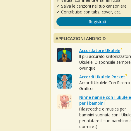
✓ Valuta, commenta e fai amicizia
✓ Salva le canzoni nel tuo canzoniere
✓ Contribuisci con tabs, cover, ecc.
Registrati
APPLICAZIONI ANDROID
Accordatore Ukulele
Il più accurato sintonizzator
Ukulele. Disponibile sempre
ovunque.
Accordi Ukulele Pocket
Accordi Ukulele Con Ricerca
Grafico
Ninne nanne con l'ukulele
per i bambini
Filastrocche e musica per
bambini suonata con l'Ukule
per aiutare il suo bambino 
dormire :)