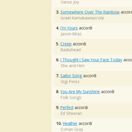
Vance Joy
3.
Somewhere Over The Rainbow
accord
Israel Kamakawiwo'ole
4.
I'm Yours
accordi
Jason Mraz
5.
Creep
accordi
Radiohead
6.
I Thought I Saw Your Face Today
acco
She and Him
7.
Sailor Song
accordi
Gigi Perez
8.
You Are My Sunshine
accordi
Folk Songs
9.
Perfect
accordi
Ed Sheeran
10.
Heather
accordi
Conan Gray