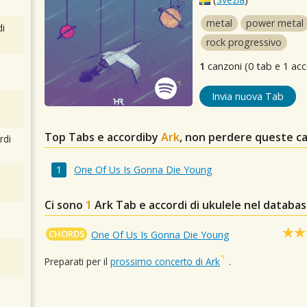
metal
power metal
i
rock progressivo
1
canzoni (0 tab e 1 acc
Invia nuova Tab
Top Tabs e accordiby
Ark
, non perdere queste ca
rdi
One Of Us Is Gonna Die Young
Ci sono
1
Ark
Tab e accordi di ukulele nel databa
CHORDS
One Of Us Is Gonna Die Young
Preparati per il
prossimo concerto di Ark
.