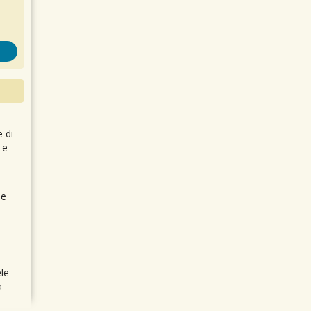
e di
 e
 e
le
a