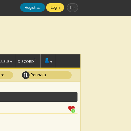
Registrati
Login
It
LELE +
DISCORD
+
ore
Pennata