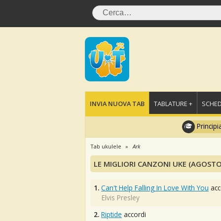
INVIA NUOVA TAB
TABLATURE +
SCHED
Principi
Tab ukulele
Ark
LE MIGLIORI CANZONI UKE (AGOSTO
1.
Can't Help Falling In Love With You
acc
Elvis Presley
2.
Riptide
accordi