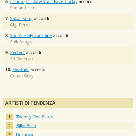
6.
I Thought I Saw Your Face Today
accordi
She and Him
7.
Sailor Song
accordi
Gigi Perez
8.
You Are My Sunshine
accordi
Folk Songs
9.
Perfect
accordi
Ed Sheeran
10.
Heather
accordi
Conan Gray
ARTISTI DI TENDENZA
Twenty One Pilots
Billie Eilish
Unknown