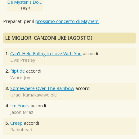
De Mysteriis Dom Sathanas
1994
Preparati per il
prossimo concerto di Mayhem
.
LE MIGLIORI CANZONI UKE (AGOSTO)
1.
Can't Help Falling In Love With You
accordi
Elvis Presley
2.
Riptide
accordi
Vance Joy
3.
Somewhere Over The Rainbow
accordi
Israel Kamakawiwo'ole
4.
I'm Yours
accordi
Jason Mraz
5.
Creep
accordi
Radiohead