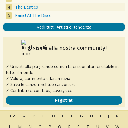
The Beatles
Panic! At The Disco
Vedi tutti: Artisti di tendenza
Unisciti alla nostra community!
✓ Unisciti alla più grande comunità di suonatori di ukulele in
tutto il mondo
✓ Valuta, commenta e fai amicizia
✓ Salva le canzoni nel tuo canzoniere
✓ Contribuisci con tabs, cover, ecc.
Registrati
0-9
A
B
C
D
E
F
G
H
I
J
K
L
M
N
O
P
Q
R
S
T
U
V
W