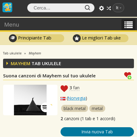
It
Menu
Principiante Tab
Le migliori Tab uke
Tab ukulele
Mayhem
MAYHEM
TAB UKULELE
Suona canzoni di Mayhem sul tuo ukulele
3
fan
(
Norvegia
)
black metal
metal
2
canzoni (1 tab e 1 accordi)
Invia nuova Tab