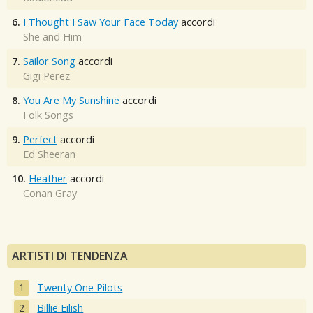
6.
I Thought I Saw Your Face Today
accordi
She and Him
7.
Sailor Song
accordi
Gigi Perez
8.
You Are My Sunshine
accordi
Folk Songs
9.
Perfect
accordi
Ed Sheeran
10.
Heather
accordi
Conan Gray
ARTISTI DI TENDENZA
Twenty One Pilots
Billie Eilish