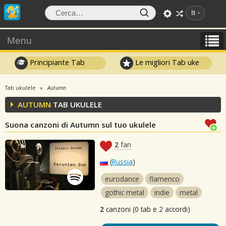
It
Menu
Principiante Tab
Le migliori Tab uke
Tab ukulele
Autumn
AUTUMN
TAB UKULELE
Suona canzoni di Autumn sul tuo ukulele
2
fan
(
Russia
)
eurodance
flamenco
gothic metal
indie
metal
2
canzoni (0 tab e 2 accordi)