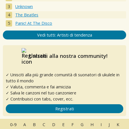
Unknown
The Beatles
Panic! At The Disco
Vedi tutti: Artisti di tendenza
Unisciti alla nostra community!
✓ Unisciti alla più grande comunità di suonatori di ukulele in
tutto il mondo
✓ Valuta, commenta e fai amicizia
✓ Salva le canzoni nel tuo canzoniere
✓ Contribuisci con tabs, cover, ecc.
Registrati
0-9
A
B
C
D
E
F
G
H
I
J
K