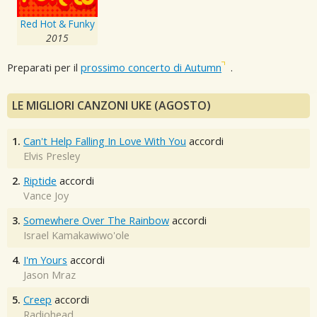
Red Hot & Funky
2015
Preparati per il
prossimo concerto di Autumn
.
LE MIGLIORI CANZONI UKE (AGOSTO)
1.
Can't Help Falling In Love With You
accordi
Elvis Presley
2.
Riptide
accordi
Vance Joy
3.
Somewhere Over The Rainbow
accordi
Israel Kamakawiwo'ole
4.
I'm Yours
accordi
Jason Mraz
5.
Creep
accordi
Radiohead