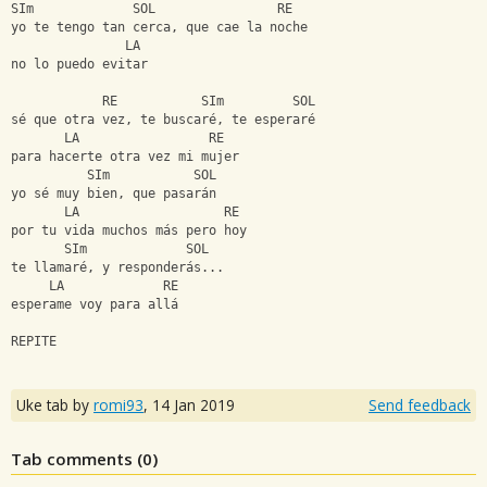
SIm             SOL                RE
yo te tengo tan cerca, que cae la noche
               LA
no lo puedo evitar
            RE           SIm         SOL
sé que otra vez, te buscaré, te esperaré
       LA                 RE
para hacerte otra vez mi mujer
          SIm           SOL
yo sé muy bien, que pasarán
       LA                   RE
por tu vida muchos más pero hoy
       SIm             SOL
te llamaré, y responderás...
     LA             RE
esperame voy para allá
REPITE
Uke tab by
romi93
,
14 Jan 2019
Send feedback
Tab comments (
0
)