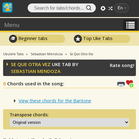
En
Menu
Beginner tabs
Top Uke Tabs
Ukulele Tabs
Sebastian Mendoza
Se Que Otra Vez
SE QUE OTRA VEZ
UKE TAB BY
Rate song!
SEBASTIAN MENDOZA
0
Chords used in the song
:
View these chords for the Baritone
Transpose chords: