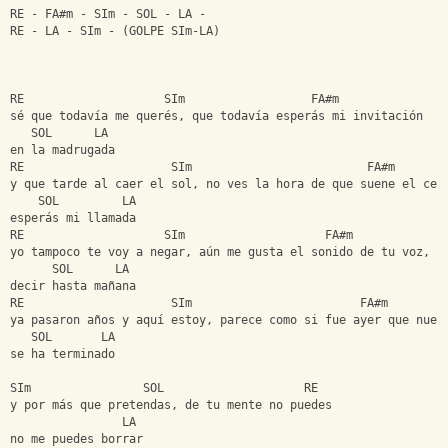
RE - FA#m - SIm - SOL - LA -
RE - LA - SIm - (GOLPE SIm-LA)
RE                    SIm                  FA#m
sé que todavía me querés, que todavía esperás mi invitación
   SOL      LA
en la madrugada
RE                     SIm                         FA#m
y que tarde al caer el sol, no ves la hora de que suene el cel
    SOL         LA
esperás mi llamada
RE                    SIm                    FA#m
yo tampoco te voy a negar, aún me gusta el sonido de tu voz,
      SOL      LA
decir hasta mañana
RE                     SIm                        FA#m
ya pasaron años y aquí estoy, parece como si fue ayer que nues
   SOL       LA
se ha terminado
SIm                SOL                    RE
y por más que pretendas, de tu mente no puedes
                LA
no me puedes borrar