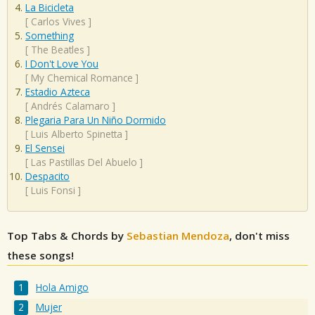
La Bicicleta
[
Carlos Vives
]
Something
[
The Beatles
]
I Don't Love You
[
My Chemical Romance
]
Estadio Azteca
[
Andrés Calamaro
]
Plegaria Para Un Niño Dormido
[
Luis Alberto Spinetta
]
El Sensei
[
Las Pastillas Del Abuelo
]
Despacito
[
Luis Fonsi
]
Top Tabs & Chords by
Sebastian Mendoza
, don't miss
these songs!
Hola Amigo
Mujer