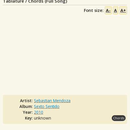
Tablature / Chords (Full Song)
Font size:
A-
A
A+
Artist:
Sebastian Mendoza
Album:
Sexto Sentido
Year:
2010
Key:
unknown
Chords