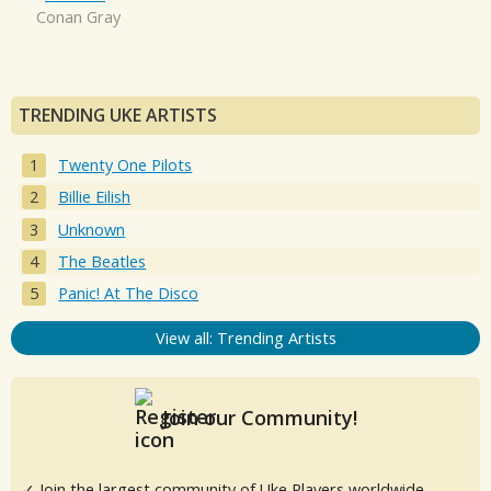
Conan Gray
TRENDING UKE ARTISTS
Twenty One Pilots
Billie Eilish
Unknown
The Beatles
Panic! At The Disco
View all: Trending Artists
Join our Community!
✓ Join the largest community of Uke Players worldwide