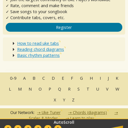
✓ Rate, comment and make friends
✓ Save songs to your songbook
✓ Contribute tabs, covers, etc.
Register
How to read uke tabs
Reading chord diagrams
Basic rhythm patterns
0-9
A
B
C
D
E
F
G
H
I
J
K
L
M
N
O
P
Q
R
S
T
U
V
W
X
Y
Z
Our Network:
Uke Tuner
Chords (diagrams)
Scales & Modes
Learn to play
AutoScroll