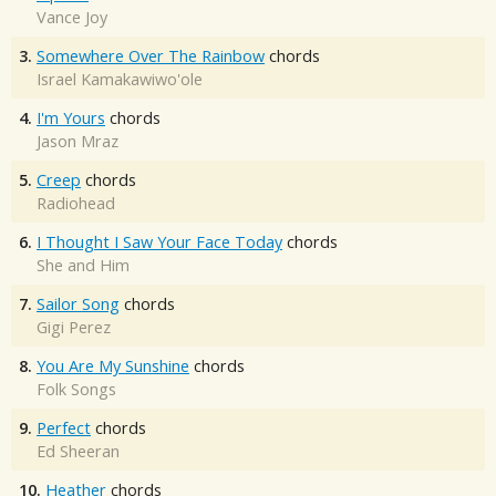
Vance Joy
3.
Somewhere Over The Rainbow
chords
Israel Kamakawiwo'ole
4.
I'm Yours
chords
Jason Mraz
5.
Creep
chords
Radiohead
6.
I Thought I Saw Your Face Today
chords
She and Him
7.
Sailor Song
chords
Gigi Perez
8.
You Are My Sunshine
chords
Folk Songs
9.
Perfect
chords
Ed Sheeran
10.
Heather
chords