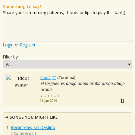
Something to say?
Share your strumming patterns, chords or tips to play this tab! ;)
Login
or
Register
Filter by:
Idoo1
(Cordoba)
el rasgueo es abajo abajo arriba arriba abajo
arriba
↓ ↓ ↑ ↑ ↓ ↑
26 Jan 2019
SONGS YOU MIGHT LIKE
Rocanroles Sin Destino
[
Callejeros
]