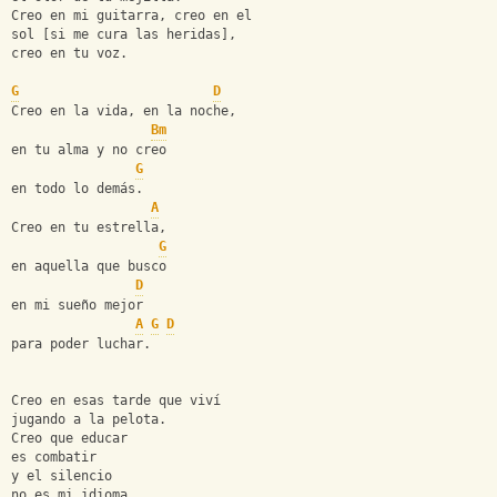
Creo en mi guitarra, creo en el
sol [si me cura las heridas],
creo en tu voz.
G
D
Creo en la vida, en la noche,
Bm
en tu alma y no creo
G
en todo lo demás.
A
Creo en tu estrella,
G
en aquella que busco
D
en mi sueño mejor
A
G
D
para poder luchar.
Creo en esas tarde que viví
jugando a la pelota.
Creo que educar
es combatir
y el silencio
no es mi idioma.