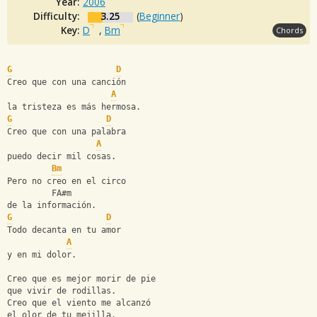
Year:
2006
Difficulty:
3.25
(
Beginner
)
Key:
D
,
Bm
Chords
G
D
Creo que con una canción
A
la tristeza es más hermosa.
G
D
Creo que con una palabra
A
puedo decir mil cosas.
Bm
Pero no creo en el circo
         FA#m
de la información.
G
D
Todo decanta en tu amor
A
y en mi dolor.
Creo que es mejor morir de pie
que vivir de rodillas.
Creo que el viento me alcanzó
el olor de tu mejilla.