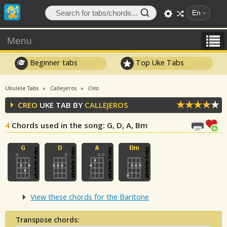
En
Menu
Beginner tabs
Top Uke Tabs
Ukulele Tabs
Callejeros
Creo
CREO
UKE TAB BY
CALLEJEROS
4
Chords used in the song
: G, D, A, Bm
View these chords for the Baritone
Transpose chords: