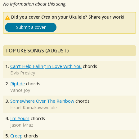
No information about this song.
Did you cover
Creo
on your Ukulele? Share your work!
Submit a cover
TOP UKE SONGS (AUGUST)
1.
Can't Help Falling In Love With You
chords
Elvis Presley
2.
Riptide
chords
Vance Joy
3.
Somewhere Over The Rainbow
chords
Israel Kamakawiwo'ole
4.
I'm Yours
chords
Jason Mraz
5.
Creep
chords