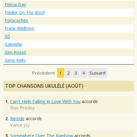
Felicia Day
Fiddler On The Roof
Forocoches
Frank Wildhorn
G5
Gabriella
Gen Rosso
Gene Kelly
Précédent
1
2
3
4
Suivant
TOP CHANSONS UKULÉLÉ (AOÛT)
1.
Can't Help Falling In Love With You
accords
Elvis Presley
2.
Riptide
accords
Vance Joy
3.
Somewhere Over The Rainbow
accords