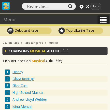
Fr
Menu
Débutant tabs
Top Ukulélé Tabs
Ukulélé Tabs
Tabs par genre
Musical
CHANSONS
MUSICAL
AU UKULÉLÉ
Top Artistes en
Musical
(Ukulélé)
Disney
Olivia Rodrigo
Glee Cast
High School Musical
Andrew Lloyd Webber
Idina Menzel