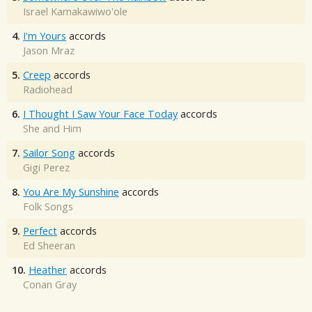
Israel Kamakawiwo'ole
4.
I'm Yours
accords
Jason Mraz
5.
Creep
accords
Radiohead
6.
I Thought I Saw Your Face Today
accords
She and Him
7.
Sailor Song
accords
Gigi Perez
8.
You Are My Sunshine
accords
Folk Songs
9.
Perfect
accords
Ed Sheeran
10.
Heather
accords
Conan Gray