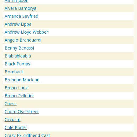
Alli Simpson
Alvera Bamorya
Amanda Seyfried
Andrew Lippa
Andrew Lloyd Webber
Angelo Branduardi
Benny Benassi
Blablablaabla
Black Pumas
Bombadil
Brendan Maclean
Bruno Lauzi
Bruno Pelletier
Chess
Chord Overstreet
Circus-p
Cole Porter
Crazy Ex-girlfriend Cast