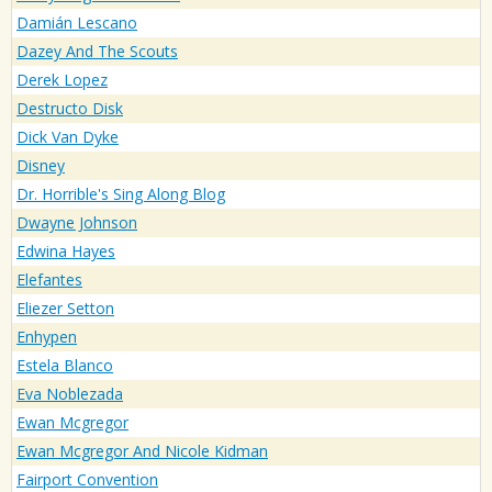
Damián Lescano
Dazey And The Scouts
Derek Lopez
Destructo Disk
Dick Van Dyke
Disney
Dr. Horrible's Sing Along Blog
Dwayne Johnson
Edwina Hayes
Elefantes
Eliezer Setton
Enhypen
Estela Blanco
Eva Noblezada
Ewan Mcgregor
Ewan Mcgregor And Nicole Kidman
Fairport Convention