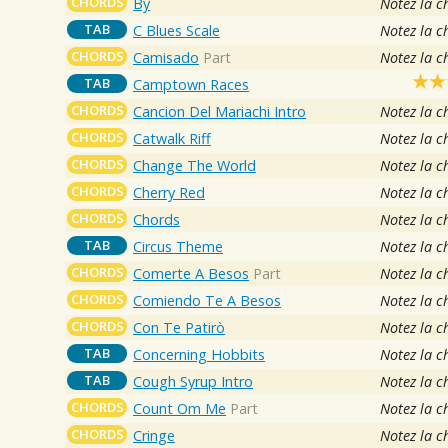
CHORDS
By
Notez la c
TAB
C Blues Scale
Notez la c
CHORDS
Camisado
Part
Notez la c
TAB
Camptown Races
CHORDS
Cancion Del Mariachi Intro
Notez la c
CHORDS
Catwalk Riff
Notez la c
CHORDS
Change The World
Notez la c
CHORDS
Cherry Red
Notez la c
CHORDS
Chords
Notez la c
TAB
Circus Theme
Notez la c
CHORDS
Comerte A Besos
Part
Notez la c
CHORDS
Comiendo Te A Besos
Notez la c
CHORDS
Con Te Patirò
Notez la c
TAB
Concerning Hobbits
Notez la c
TAB
Cough Syrup Intro
Notez la c
CHORDS
Count Om Me
Part
Notez la c
CHORDS
Cringe
Notez la c