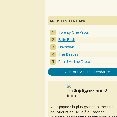
ARTISTES TENDANCE
Twenty One Pilots
Billie Eilish
Unknown
The Beatles
Panic! At The Disco
Voir tout: Artistes Tendance
Rejoignez nous!
✓ Rejoignez la plus grande communaut
de joueurs de ukulélé du monde