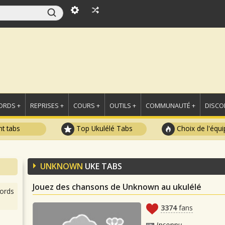
ORDS +
REPRISES +
COURS +
OUTILS +
COMMUNAUTÉ +
DISCO
t tabs
Top Ukulélé Tabs
Choix de l'équi
UNKNOWN
UKE TABS
Jouez des chansons de Unknown au ukulélé
ords
3374
fans
Inconnu