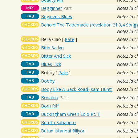
MIX
Begginner
Part
Notez la c
TAB
Beginer's Blues
Notez la c
CHORDS
Behold The Tabernacle (revelation 21:3,4 Song
Notez la c
CHORDS
Bella Ciao
[
Rate
]
Notez la c
CHORDS
Bitin Sa Iyo
Notez la c
CHORDS
Bitter And Sick
Notez la c
TAB
Blues Lick
Notez la c
TAB
Bobby
[
Rate
]
Notez la c
TAB
Bobby
Notez la c
CHORDS
Body Like A Back Road (sam Hunt)
Notez la c
TAB
Bonama
Part
Notez la c
CHORDS
Born Riff
Notez la c
TAB
Buckingham Green Solo Pt. 1
Notez la c
CHORDS
Burrito Sabanero
Notez la c
CHORDS
Bütün İstanbul Biliyor
Notez la c