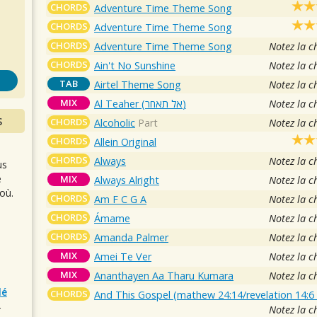
s
CHORDS
Adventure Time Theme Song
CHORDS
Adventure Time Theme Song
CHORDS
Adventure Time Theme Song
Notez la c
CHORDS
Ain't No Sunshine
Notez la c
TAB
Airtel Theme Song
Notez la c
MIX
Al Teaher (אל תאחר)
Notez la c
S
CHORDS
Alcoholic
Part
Notez la c
CHORDS
Allein Original
CHORDS
Always
Notez la c
us
e
MIX
Always Alright
Notez la c
où.
CHORDS
Am F C G A
Notez la c
CHORDS
Ámame
Notez la c
CHORDS
Amanda Palmer
Notez la c
MIX
Amei Te Ver
Notez la c
MIX
Ananthayen Aa Tharu Kumara
Notez la c
lé
CHORDS
And This Gospel (mathew 24:14/revelation 14:6
Notez la c
r