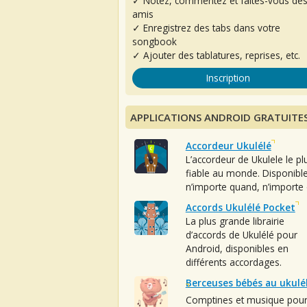
✓ Notez, commentez et faites-vous de
amis
✓ Enregistrez des tabs dans votre
songbook
✓ Ajouter des tablatures, reprises, etc.
Inscription
APPLICATIONS ANDROID GRATUITE
Accordeur Ukulélé
L’accordeur de Ukulele le pl
fiable au monde. Disponibl
n’importe quand, n’importe 
Accords Ukulélé Pocket
La plus grande librairie
d’accords de Ukulélé pour
Android, disponibles en
différents accordages.
Berceuses bébés au ukulé
Comptines et musique pou