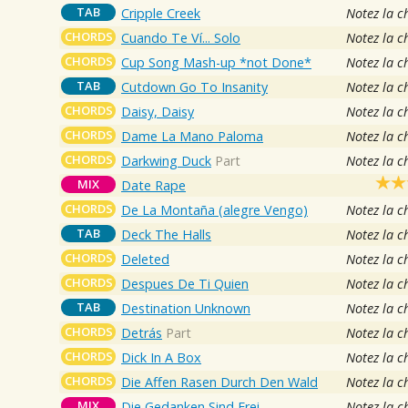
TAB
Cripple Creek
Notez la c
CHORDS
Cuando Te Ví... Solo
Notez la c
CHORDS
Cup Song Mash-up *not Done*
Notez la c
TAB
Cutdown Go To Insanity
Notez la c
CHORDS
Daisy, Daisy
Notez la c
CHORDS
Dame La Mano Paloma
Notez la c
CHORDS
Darkwing Duck
Part
Notez la c
MIX
Date Rape
CHORDS
De La Montaña (alegre Vengo)
Notez la c
TAB
Deck The Halls
Notez la c
CHORDS
Deleted
Notez la c
CHORDS
Despues De Ti Quien
Notez la c
TAB
Destination Unknown
Notez la c
CHORDS
Detrás
Part
Notez la c
CHORDS
Dick In A Box
Notez la c
CHORDS
Die Affen Rasen Durch Den Wald
Notez la c
MIX
Die Gedanken Sind Frei
Notez la c