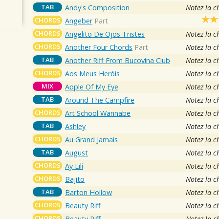
TAB
Andy's Composition
Notez la c
CHORDS
Angeber
Part
CHORDS
Angelito De Ojos Tristes
Notez la c
CHORDS
Another Four Chords
Part
Notez la c
TAB
Another Riff From Bucovina Club
Notez la c
CHORDS
Aos Meus Heróis
Notez la c
MIX
Apple Of My Eye
Notez la c
TAB
Around The Campfire
Notez la c
CHORDS
Art School Wannabe
Notez la c
TAB
Ashley
Notez la c
CHORDS
Au Grand Jamais
Notez la c
TAB
August
Notez la c
CHORDS
Ay Lilí
Notez la c
CHORDS
Bajito
Notez la c
TAB
Barton Hollow
Notez la c
CHORDS
Beauty Riff
Notez la c
CHORDS
Beauty Riff
Notez la c