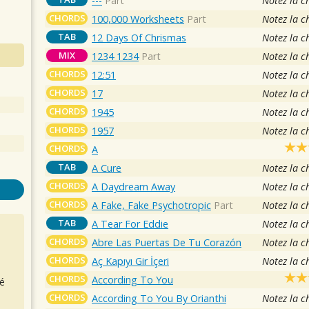
---
Part
Notez la c
CHORDS
100,000 Worksheets
Part
Notez la c
TAB
12 Days Of Chrismas
Notez la c
MIX
1234 1234
Part
Notez la c
CHORDS
12:51
Notez la c
CHORDS
17
Notez la c
CHORDS
1945
Notez la c
CHORDS
1957
Notez la c
CHORDS
A
TAB
A Cure
Notez la c
CHORDS
A Daydream Away
Notez la c
CHORDS
A Fake, Fake Psychotropic
Part
Notez la c
TAB
A Tear For Eddie
Notez la c
CHORDS
Abre Las Puertas De Tu Corazón
Notez la c
CHORDS
Aç Kapıyı Gir İçeri
Notez la c
CHORDS
According To You
é
CHORDS
According To You By Orianthi
Notez la c