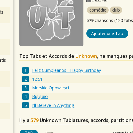
comédie
dub
ds
579
chansons (120 tabs
Ajouter une Tab
Top Tabs et Accords de
Unknown
, ne manquez p
rds
Feliz Cumpleaños - Happy Birthday
12:51
Morskie Opowieści
Віддаю
I'll Believe In Anything
Il y a
579
Unknown
Tablatures, accords, partition
TAB