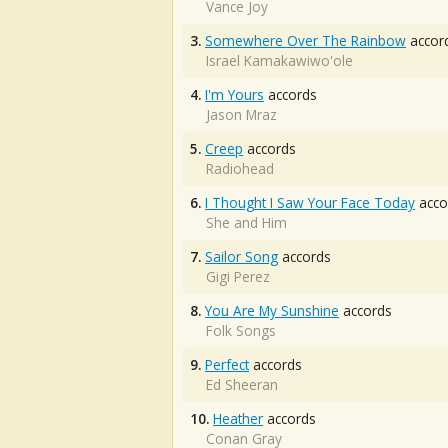
Vance Joy
3.
Somewhere Over The Rainbow
accor
Israel Kamakawiwo'ole
4.
I'm Yours
accords
Jason Mraz
5.
Creep
accords
Radiohead
6.
I Thought I Saw Your Face Today
acco
She and Him
7.
Sailor Song
accords
Gigi Perez
8.
You Are My Sunshine
accords
Folk Songs
9.
Perfect
accords
Ed Sheeran
10.
Heather
accords
Conan Gray