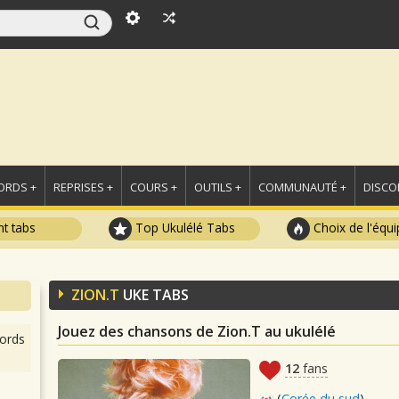
ORDS +
REPRISES +
COURS +
OUTILS +
COMMUNAUTÉ +
DISCO
t tabs
Top Ukulélé Tabs
Choix de l'équi
ZION.T
UKE TABS
Jouez des chansons de Zion.T au ukulélé
ords
12
fans
(
Corée du sud
)