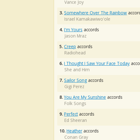
Vance Joy
3.
Somewhere Over The Rainbow
accor
Israel Kamakawiwo'ole
4.
I'm Yours
accords
Jason Mraz
5.
Creep
accords
Radiohead
6.
I Thought I Saw Your Face Today
acco
She and Him
7.
Sailor Song
accords
Gigi Perez
8.
You Are My Sunshine
accords
Folk Songs
9.
Perfect
accords
Ed Sheeran
10.
Heather
accords
Conan Gray