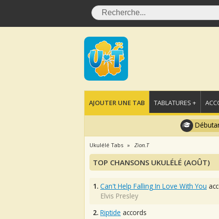
AJOUTER UNE TAB
TABLATURES +
ACC
Débutan
Ukulélé Tabs
Zion.T
TOP CHANSONS UKULÉLÉ (AOÛT)
1.
Can't Help Falling In Love With You
acc
Elvis Presley
2.
Riptide
accords