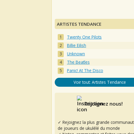
ARTISTES TENDANCE
Twenty One Pilots
Billie Eilish
Unknown
The Beatles
Panic! At The Disco
Voir tout: Artistes Tendance
Rejoignez nous!
✓ Rejoignez la plus grande communaut
de joueurs de ukulélé du monde