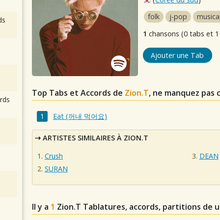
folk
j-pop
musica
ds
1
chansons (0 tabs et 1
Ajouter une Tab
Top Tabs et Accords de
Zion.T
, ne manquez pas 
rds
Eat (꺼내 먹어요)
ARTISTES SIMILAIRES À ZION.T
Crush
DEAN
SURAN
Il y a
1
Zion.T
Tablatures, accords, partitions de 