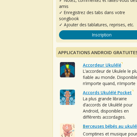
✓ Notez, commentez et faites-vous de
amis
✓ Enregistrez des tabs dans votre
songbook
✓ Ajouter des tablatures, reprises, etc.
Inscription
APPLICATIONS ANDROID GRATUITE
Accordeur Ukulélé
L’accordeur de Ukulele le pl
fiable au monde. Disponibl
n’importe quand, n’importe 
Accords Ukulélé Pocket
La plus grande librairie
d’accords de Ukulélé pour
Android, disponibles en
différents accordages.
Berceuses bébés au ukulé
Comptines et musique pou