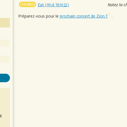
CHORDS
Eat (꺼내 먹어요)
Notez la c
Préparez-vous pour le
prochain concert de Zion.T
.
é