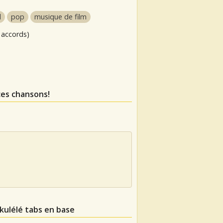
l
pop
musique de film
 accords)
ces chansons!
ukulélé tabs en base