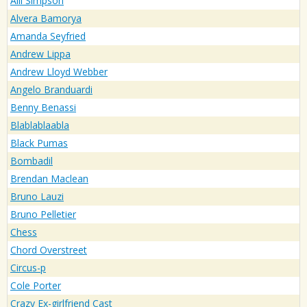
Alli Simpson
Alvera Bamorya
Amanda Seyfried
Andrew Lippa
Andrew Lloyd Webber
Angelo Branduardi
Benny Benassi
Blablablaabla
Black Pumas
Bombadil
Brendan Maclean
Bruno Lauzi
Bruno Pelletier
Chess
Chord Overstreet
Circus-p
Cole Porter
Crazy Ex-girlfriend Cast