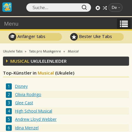
De
Menu
Anfänger tabs
Bester Uke Tabs
Ukulele Tabs
Tabs pro Musikgenre
Musical
MUSICAL
UKULELENLIEDER
Top-Künstler in
Musical
(Ukulele)
Disney
Olivia Rodrigo
Glee Cast
High School Musical
Andrew Lloyd Webber
Idina Menzel