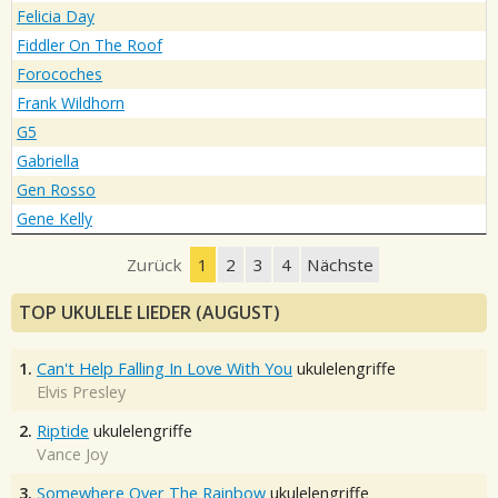
Felicia Day
Fiddler On The Roof
Forocoches
Frank Wildhorn
G5
Gabriella
Gen Rosso
Gene Kelly
Zurück
1
2
3
4
Nächste
TOP UKULELE LIEDER (AUGUST)
1.
Can't Help Falling In Love With You
ukulelengriffe
Elvis Presley
2.
Riptide
ukulelengriffe
Vance Joy
3.
Somewhere Over The Rainbow
ukulelengriffe