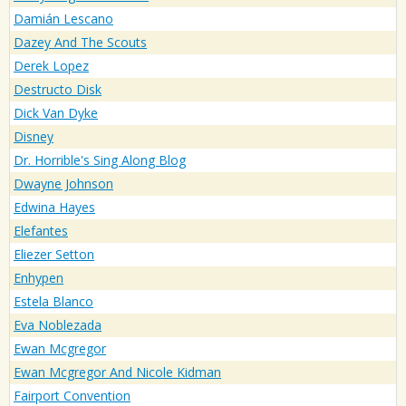
Damián Lescano
Dazey And The Scouts
Derek Lopez
Destructo Disk
Dick Van Dyke
Disney
Dr. Horrible's Sing Along Blog
Dwayne Johnson
Edwina Hayes
Elefantes
Eliezer Setton
Enhypen
Estela Blanco
Eva Noblezada
Ewan Mcgregor
Ewan Mcgregor And Nicole Kidman
Fairport Convention