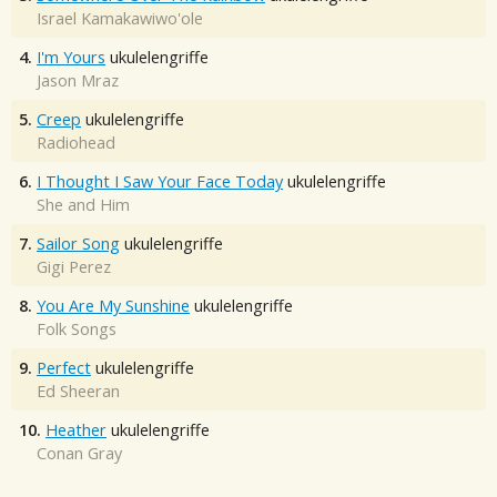
Israel Kamakawiwo'ole
4.
I'm Yours
ukulelengriffe
Jason Mraz
5.
Creep
ukulelengriffe
Radiohead
6.
I Thought I Saw Your Face Today
ukulelengriffe
She and Him
7.
Sailor Song
ukulelengriffe
Gigi Perez
8.
You Are My Sunshine
ukulelengriffe
Folk Songs
9.
Perfect
ukulelengriffe
Ed Sheeran
10.
Heather
ukulelengriffe
Conan Gray