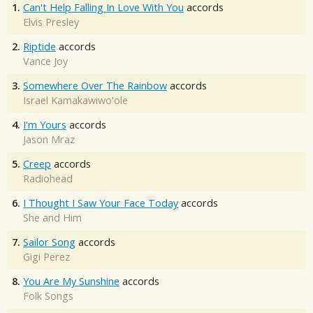
1.
Can't Help Falling In Love With You
accords
Elvis Presley
2.
Riptide
accords
Vance Joy
3.
Somewhere Over The Rainbow
accords
Israel Kamakawiwo'ole
4.
I'm Yours
accords
Jason Mraz
5.
Creep
accords
Radiohead
6.
I Thought I Saw Your Face Today
accords
She and Him
7.
Sailor Song
accords
Gigi Perez
8.
You Are My Sunshine
accords
Folk Songs