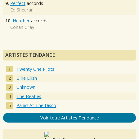
9.
Perfect
accords
Ed Sheeran
10.
Heather
accords
Conan Gray
ARTISTES TENDANCE
Twenty One Pilots
Billie Eilish
Unknown
The Beatles
Panic! At The Disco
Voir tout: Artistes Tendance