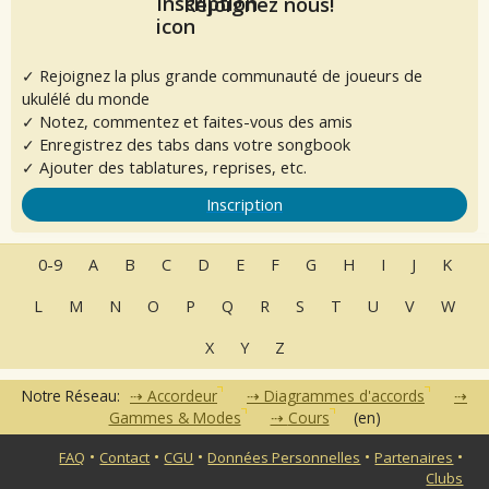
Rejoignez nous!
✓ Rejoignez la plus grande communauté de joueurs de
ukulélé du monde
✓ Notez, commentez et faites-vous des amis
✓ Enregistrez des tabs dans votre songbook
✓ Ajouter des tablatures, reprises, etc.
Inscription
0-9
A
B
C
D
E
F
G
H
I
J
K
L
M
N
O
P
Q
R
S
T
U
V
W
X
Y
Z
Notre Réseau:
Accordeur
Diagrammes d'accords
Gammes & Modes
Cours
(en)
•
•
•
•
•
FAQ
Contact
CGU
Données Personnelles
Partenaires
Clubs