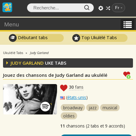
Fr
Menu
Débutant tabs
Top Ukulélé Tabs
Ukulélé Tabs
Judy Garland
JUDY GARLAND
UKE TABS
Jouez des chansons de Judy Garland au ukulélé
30
fans
(
états-unis
)
broadway
jazz
musical
oldies
11
chansons (2 tabs et 9 accords)