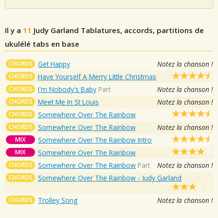
Il y a
11
Judy Garland
Tablatures, accords, partitions de
ukulélé tabs en base
CHORDS
Get Happy
Notez la chanson !
CHORDS
Have Yourself A Merry Little Christmas
CHORDS
I'm Nobody's Baby
Part
Notez la chanson !
CHORDS
Meet Me In St Louis
Notez la chanson !
CHORDS
Somewhere Over The Rainbow
CHORDS
Somewhere Over The Rainbow
Notez la chanson !
MIX
Somewhere Over The Rainbow Intro
MIX
Somewhere Over The Rainbow
CHORDS
Somewhere Over The Rainbow
Part
Notez la chanson !
CHORDS
Somewhere Over The Rainbow - Judy Garland
CHORDS
Trolley Song
Notez la chanson !