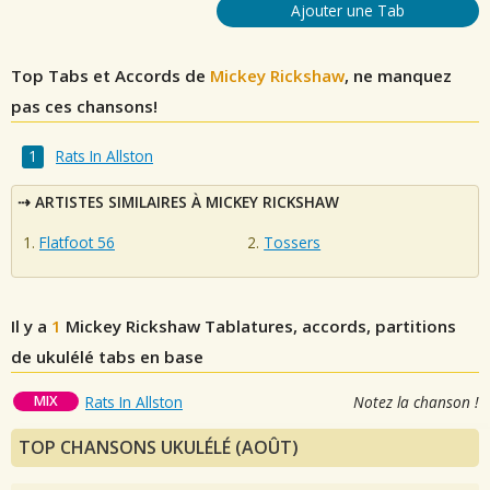
Ajouter une Tab
Top Tabs et Accords de
Mickey Rickshaw
, ne manquez
pas ces chansons!
Rats In Allston
ARTISTES SIMILAIRES À MICKEY RICKSHAW
Flatfoot 56
Tossers
Il y a
1
Mickey Rickshaw
Tablatures, accords, partitions
de ukulélé tabs en base
MIX
Rats In Allston
Notez la chanson !
TOP CHANSONS UKULÉLÉ (AOÛT)