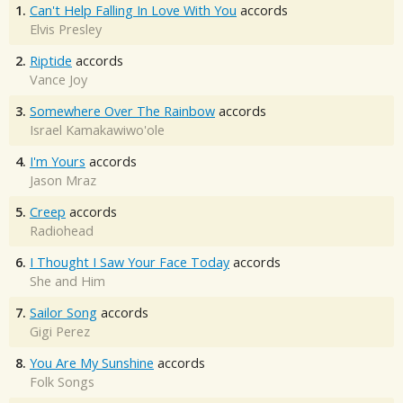
1.
Can't Help Falling In Love With You
accords
Elvis Presley
2.
Riptide
accords
Vance Joy
3.
Somewhere Over The Rainbow
accords
Israel Kamakawiwo'ole
4.
I'm Yours
accords
Jason Mraz
5.
Creep
accords
Radiohead
6.
I Thought I Saw Your Face Today
accords
She and Him
7.
Sailor Song
accords
Gigi Perez
8.
You Are My Sunshine
accords
Folk Songs