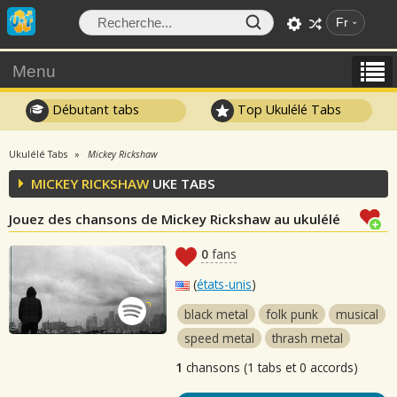
Fr
Menu
Débutant tabs
Top Ukulélé Tabs
Ukulélé Tabs
Mickey Rickshaw
MICKEY RICKSHAW
UKE TABS
Jouez des chansons de Mickey Rickshaw au ukulélé
0
fans
(
états-unis
)
black metal
folk punk
musical
speed metal
thrash metal
1
chansons (1 tabs et 0 accords)