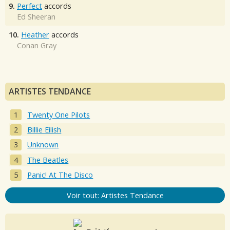
9.
Perfect
accords
Ed Sheeran
10.
Heather
accords
Conan Gray
ARTISTES TENDANCE
Twenty One Pilots
Billie Eilish
Unknown
The Beatles
Panic! At The Disco
Voir tout: Artistes Tendance