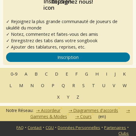
Rejoignez nous!
✓ Rejoignez la plus grande communauté de joueurs de
ukulélé du monde
✓ Notez, commentez et faites-vous des amis
✓ Enregistrez des tabs dans votre songbook
✓ Ajouter des tablatures, reprises, etc.
Inscription
0-9
A
B
C
D
E
F
G
H
I
J
K
L
M
N
O
P
Q
R
S
T
U
V
W
X
Y
Z
Notre Réseau:
Accordeur
Diagrammes d'accords
Gammes & Modes
Cours
(en)
•
•
•
•
•
FAQ
Contact
CGU
Données Personnelles
Partenaires
Clubs