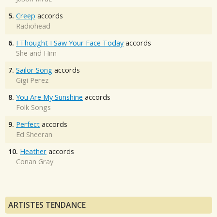
5.
Creep
accords
Radiohead
6.
I Thought I Saw Your Face Today
accords
She and Him
7.
Sailor Song
accords
Gigi Perez
8.
You Are My Sunshine
accords
Folk Songs
9.
Perfect
accords
Ed Sheeran
10.
Heather
accords
Conan Gray
ARTISTES TENDANCE