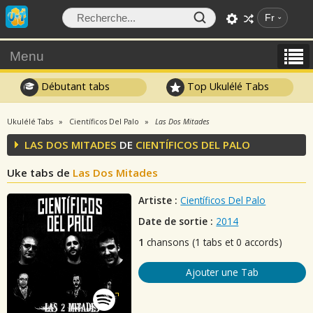
Fr
Menu
Débutant tabs
Top Ukulélé Tabs
Ukulélé Tabs
Científicos Del Palo
Las Dos Mitades
LAS DOS MITADES
DE
CIENTÍFICOS DEL PALO
Uke tabs de
Las Dos Mitades
Artiste :
Científicos Del Palo
Date de sortie :
2014
1
chansons (1 tabs et 0 accords)
Ajouter une Tab