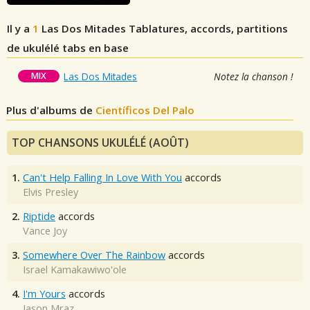
Il y a
1
Las Dos Mitades
Tablatures, accords, partitions
de ukulélé tabs en base
MIX
Las Dos Mitades
Notez la chanson !
Plus d'albums de
Científicos Del Palo
TOP CHANSONS UKULÉLÉ (AOÛT)
1.
Can't Help Falling In Love With You
accords
Elvis Presley
2.
Riptide
accords
Vance Joy
3.
Somewhere Over The Rainbow
accords
Israel Kamakawiwo'ole
4.
I'm Yours
accords
Jason Mraz