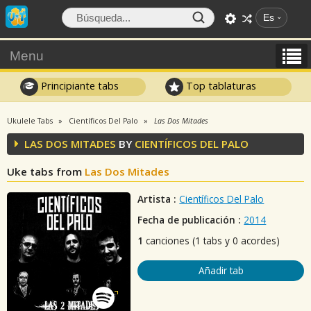
Es
Menu
Principiante tabs
Top tablaturas
Ukulele Tabs
Científicos Del Palo
Las Dos Mitades
LAS DOS MITADES
BY
CIENTÍFICOS DEL PALO
Uke tabs from
Las Dos Mitades
Artista :
Científicos Del Palo
Fecha de publicación :
2014
1
canciones (1 tabs y 0 acordes)
Añadir tab