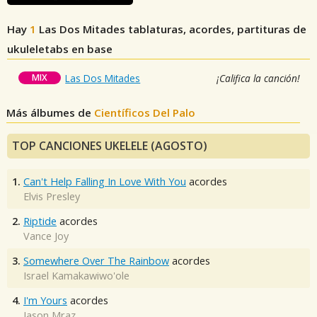
Hay
1
Las Dos Mitades
tablaturas, acordes, partituras de
ukuleletabs en base
MIX
Las Dos Mitades
¡Califica la canción!
Más álbumes de
Científicos Del Palo
TOP CANCIONES UKELELE (AGOSTO)
1.
Can't Help Falling In Love With You
acordes
Elvis Presley
2.
Riptide
acordes
Vance Joy
3.
Somewhere Over The Rainbow
acordes
Israel Kamakawiwo'ole
4.
I'm Yours
acordes
Jason Mraz