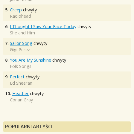
5.
Creep
chwyty
Radiohead
6.
I Thought I Saw Your Face Today
chwyty
She and Him
7.
Sailor Song
chwyty
Gigi Perez
8.
You Are My Sunshine
chwyty
Folk Songs
9.
Perfect
chwyty
Ed Sheeran
10.
Heather
chwyty
Conan Gray
POPULARNI ARTYŚCI