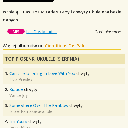
Istnieją
1
Las Dos Mitades
Taby i chwyty ukulele w bazie
danych
MIX
Las Dos Mitades
Oceń piosenkę!
Więcej albumów od
Científicos Del Palo
TOP PIOSENKI UKULELE (SIERPNIA)
1.
Can't Help Falling In Love With You
chwyty
Elvis Presley
2.
Riptide
chwyty
Vance Joy
3.
Somewhere Over The Rainbow
chwyty
Israel Kamakawiwo'ole
4.
I'm Yours
chwyty
Jason Mraz