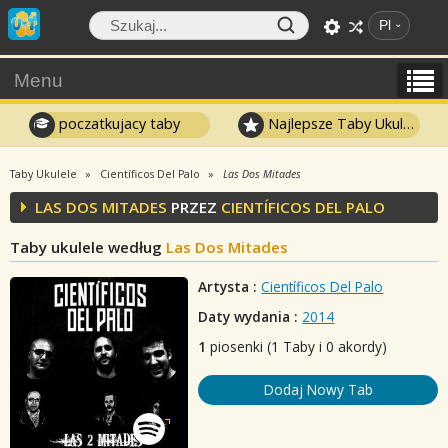
Pl
Menu
poczatkujacy taby
Najlepsze Taby Ukulele
Taby Ukulele
Científicos Del Palo
Las Dos Mitades
LAS DOS MITADES
PRZEZ
CIENTÍFICOS DEL PALO
Taby ukulele według
Las Dos Mitades
Artysta :
Científicos Del Palo
Daty wydania :
2014
1
piosenki (1 Taby i 0 akordy)
Dodaj Nowy Tab